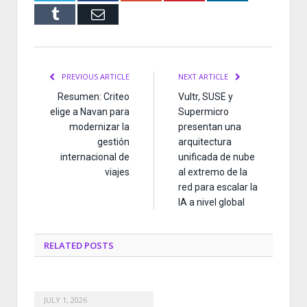
Tumblr
Email
PREVIOUS ARTICLE
NEXT ARTICLE
Resumen: Criteo
Vultr, SUSE y
elige a Navan para
Supermicro
modernizar la
presentan una
gestión
arquitectura
internacional de
unificada de nube
viajes
al extremo de la
red para escalar la
IA a nivel global
RELATED
POSTS
JULY 1, 2026