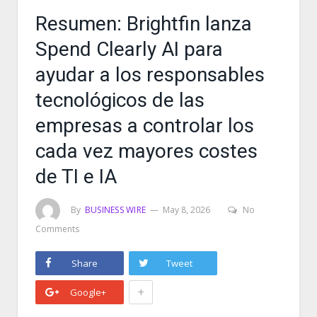
Resumen: Brightfin lanza
Spend Clearly AI para
ayudar a los responsables
tecnológicos de las
empresas a controlar los
cada vez mayores costes
de TI e IA
By
BUSINESS WIRE
May 8, 2026
No
Comments
Share
Tweet
+
Google+