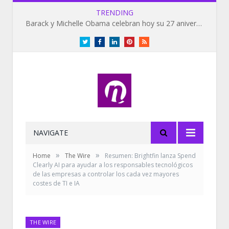
TRENDING
Barack y Michelle Obama celebran hoy su 27 aniversario de bodas
Twitter
Facebook
LinkedIn
Pinterest
RSS
NAVIGATE
»
»
Home
The Wire
Resumen: Brightfin lanza Spend
Clearly AI para ayudar a los responsables tecnológicos
de las empresas a controlar los cada vez mayores
costes de TI e IA
THE WIRE