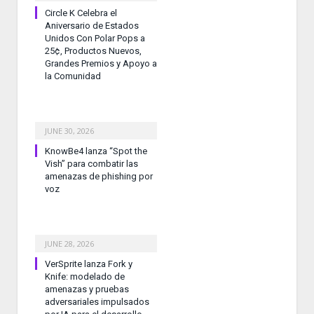
Circle K Celebra el
Aniversario de Estados
Unidos Con Polar Pops a
25¢, Productos Nuevos,
Grandes Premios y Apoyo a
la Comunidad
JUNE 30, 2026
KnowBe4 lanza “Spot the
Vish” para combatir las
amenazas de phishing por
voz
JUNE 28, 2026
VerSprite lanza Fork y
Knife: modelado de
amenazas y pruebas
adversariales impulsados