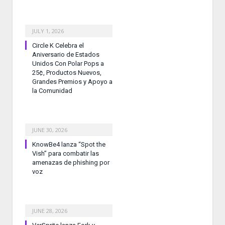
JULY 1, 2026
Circle K Celebra el
Aniversario de Estados
Unidos Con Polar Pops a
25¢, Productos Nuevos,
Grandes Premios y Apoyo a
la Comunidad
JUNE 30, 2026
KnowBe4 lanza “Spot the
Vish” para combatir las
amenazas de phishing por
voz
JUNE 28, 2026