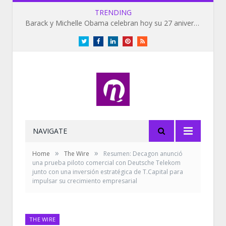
TRENDING
Barack y Michelle Obama celebran hoy su 27 aniversario de bodas
Twitter
Facebook
LinkedIn
Pinterest
RSS
NAVIGATE
»
»
Home
The Wire
Resumen: Decagon anunció
una prueba piloto comercial con Deutsche Telekom
junto con una inversión estratégica de T.Capital para
impulsar su crecimiento empresarial
THE WIRE