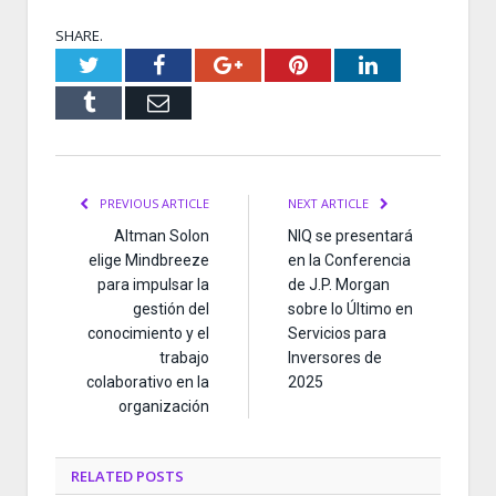
SHARE.
Twitter
Facebook
Google+
Pinterest
LinkedIn
Tumblr
Email
PREVIOUS ARTICLE
NEXT ARTICLE
Altman Solon
NIQ se presentará
elige Mindbreeze
en la Conferencia
para impulsar la
de J.P. Morgan
gestión del
sobre lo Último en
conocimiento y el
Servicios para
trabajo
Inversores de
colaborativo en la
2025
organización
RELATED
POSTS