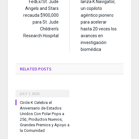
FedEx/St. Jude
lanza K Navigator,
Angels and Stars
un copiloto
recauda $900,000
agéntico pionero
para St. Jude
para acelerar
Children’s
hasta 20 veces los
Research Hospital
avances en
investigación
biomédica
RELATED
POSTS
JULY 1, 2026
Circle K Celebra el
Aniversario de Estados
Unidos Con Polar Pops a
25¢, Productos Nuevos,
Grandes Premios y Apoyo a
la Comunidad