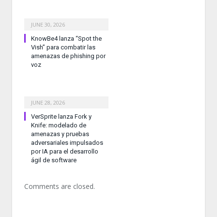
JUNE 30, 2026
KnowBe4 lanza “Spot the
Vish” para combatir las
amenazas de phishing por
voz
JUNE 28, 2026
VerSprite lanza Fork y
Knife: modelado de
amenazas y pruebas
adversariales impulsados
por IA para el desarrollo
ágil de software
Comments are closed.