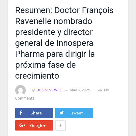
Resumen: Doctor François
Ravenelle nombrado
presidente y director
general de Innospera
Pharma para dirigir la
próxima fase de
crecimiento
By
BUSINESS WIRE
May 6, 2025
No
Comments
Share
Tweet
+
Google+