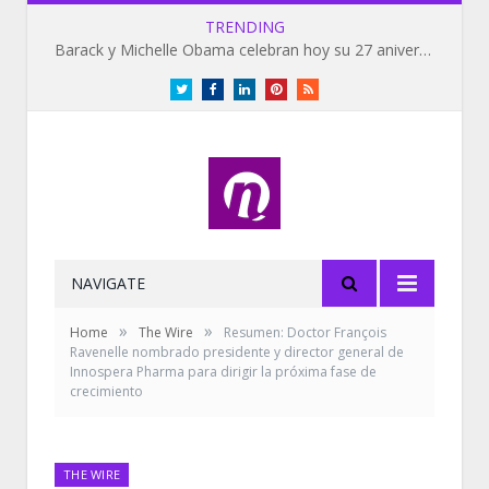
TRENDING
Barack y Michelle Obama celebran hoy su 27 aniversario de bodas
Twitter
Facebook
LinkedIn
Pinterest
RSS
NAVIGATE
»
»
Home
The Wire
Resumen: Doctor François
Ravenelle nombrado presidente y director general de
Innospera Pharma para dirigir la próxima fase de
crecimiento
THE WIRE