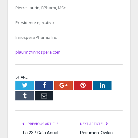
Pierre Laurin, BPharm, MSc
Presidente ejecutivo
Innospera Pharma Inc.
plaurin@innospera.com
SHARE.
Twitter
Facebook
Google+
Pinterest
LinkedIn
Tumblr
Email
PREVIOUS ARTICLE
NEXT ARTICLE
La 23.ª Gala Anual
Resumen: Owkin