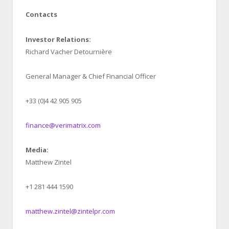
Contacts
Investor Relations:
Richard Vacher Detournière
General Manager & Chief Financial Officer
+33 (0)4 42 905 905
finance@verimatrix.com
Media:
Matthew Zintel
+1 281 444 1590
matthew.zintel@zintelpr.com