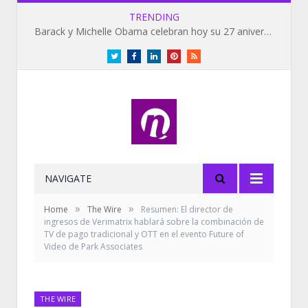
TRENDING
Barack y Michelle Obama celebran hoy su 27 aniversario de bodas
Twitter
Facebook
LinkedIn
Pinterest
RSS
NAVIGATE
»
»
Home
The Wire
Resumen: El director de
ingresos de Verimatrix hablará sobre la combinación de
TV de pago tradicional y OTT en el evento Future of
Video de Park Associates
THE WIRE