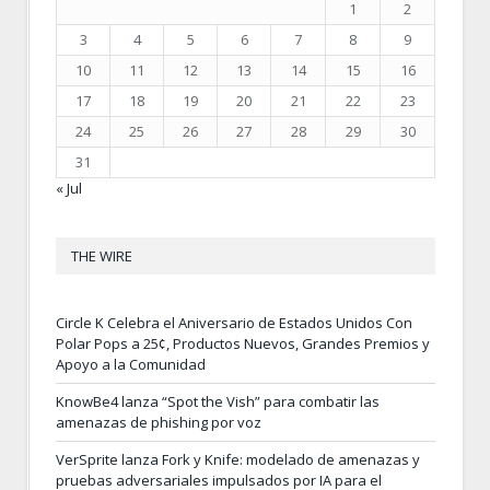
1
2
3
4
5
6
7
8
9
10
11
12
13
14
15
16
17
18
19
20
21
22
23
24
25
26
27
28
29
30
31
« Jul
THE WIRE
Circle K Celebra el Aniversario de Estados Unidos Con
Polar Pops a 25¢, Productos Nuevos, Grandes Premios y
Apoyo a la Comunidad
KnowBe4 lanza “Spot the Vish” para combatir las
amenazas de phishing por voz
VerSprite lanza Fork y Knife: modelado de amenazas y
pruebas adversariales impulsados por IA para el