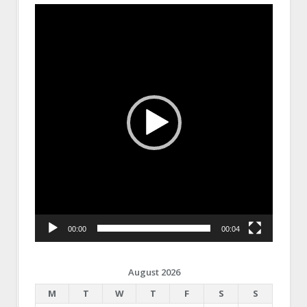
Video
Player
00:00
00:04
August 2026
M
T
W
T
F
S
S