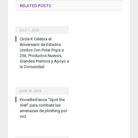
RELATED
POSTS
JULY 1, 2026
Circle K Celebra el
Aniversario de Estados
Unidos Con Polar Pops a
25¢, Productos Nuevos,
Grandes Premios y Apoyo a
la Comunidad
JUNE 30, 2026
KnowBe4 lanza “Spot the
Vish” para combatir las
amenazas de phishing por
voz