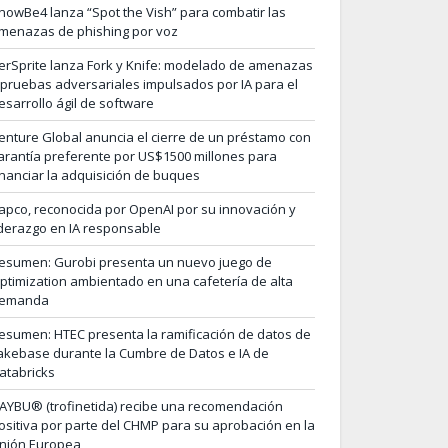
nowBe4 lanza “Spot the Vish” para combatir las
menazas de phishing por voz
erSprite lanza Fork y Knife: modelado de amenazas
 pruebas adversariales impulsados por IA para el
esarrollo ágil de software
enture Global anuncia el cierre de un préstamo con
arantía preferente por US$1500 millones para
inanciar la adquisición de buques
apco, reconocida por OpenAI por su innovación y
iderazgo en IA responsable
esumen: Gurobi presenta un nuevo juego de
ptimization ambientado en una cafetería de alta
emanda
esumen: HTEC presenta la ramificación de datos de
akebase durante la Cumbre de Datos e IA de
atabricks
AYBU® (trofinetida) recibe una recomendación
ositiva por parte del CHMP para su aprobación en la
nión Europea