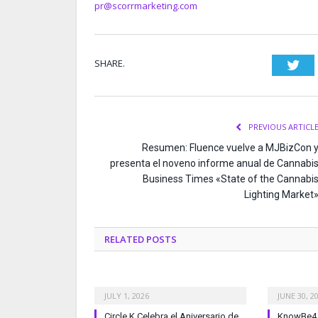
pr@scorrmarketing.com
SHARE.
Twi
PREVIOUS ARTICL
Resumen: Fluence vuelve a MJBizCon 
presenta el noveno informe anual de Cannabi
Business Times «State of the Cannabi
Lighting Market
RELATED
POSTS
JULY 1, 2026
JUNE 30, 2
Circle K Celebra el Aniversario de
KnowBe4 l