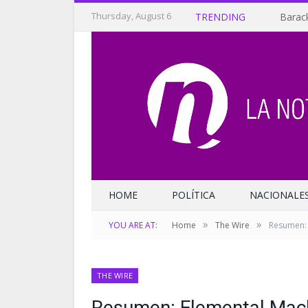
Thursday, August 6
TRENDING
Barack
HOME
POLÍTICA
NACIONALE
»
»
YOU ARE AT:
Home
The Wire
Resumen: 
THE WIRE
Resumen: Elemental Mach