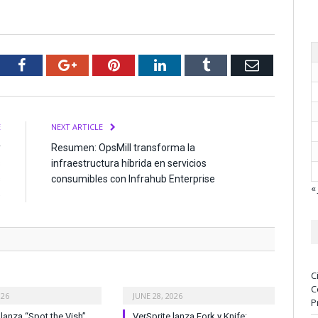
tter
Facebook
Google+
Pinterest
LinkedIn
Tumblr
Email
E
NEXT ARTICLE
y
Resumen: OpsMill transforma la
s
infraestructura híbrida en servicios
s
consumibles con Infrahub Enterprise
« 
»
C
C
026
JUNE 28, 2026
P
anza “Spot the Vish”
VerSprite lanza Fork y Knife: