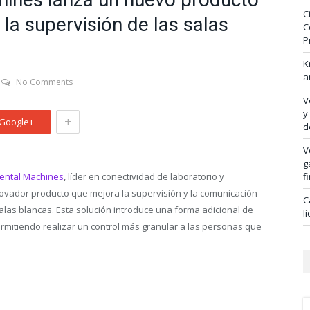
C
 la supervisión de las salas
C
P
K
a
No Comments
V
y
+
Google+
d
V
g
ental Machines
, líder en conectividad de laboratorio y
f
ovador producto que mejora la supervisión y la comunicación
C
alas blancas. Esta solución introduce una forma adicional de
l
ermitiendo realizar un control más granular a las personas que