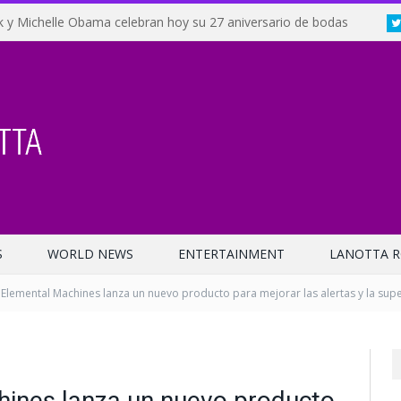
 y Michelle Obama celebran hoy su 27 aniversario de bodas
S
WORLD NEWS
ENTERTAINMENT
LANOTTA R
Elemental Machines lanza un nuevo producto para mejorar las alertas y la super
ines lanza un nuevo producto