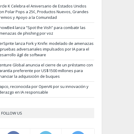
ircle K Celebra el Aniversario de Estados Unidos
on Polar Pops a 25¢, Productos Nuevos, Grandes
remios y Apoyo a la Comunidad
nowBe4 lanza “Spot the Vish” para combatir las
menazas de phishing por voz
erSprite lanza Fork y Knife: modelado de amenazas
 pruebas adversariales impulsados por IA para el
esarrollo ágil de software
enture Global anuncia el cierre de un préstamo con
arantía preferente por US$1500 millones para
inanciar la adquisición de buques
apco, reconocida por OpenAI por su innovación y
iderazgo en IA responsable
FOLLOW US