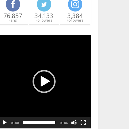
76,857
34,133
3,384
Fans
Followers
Followers
ideo
layer
00:00
00:04