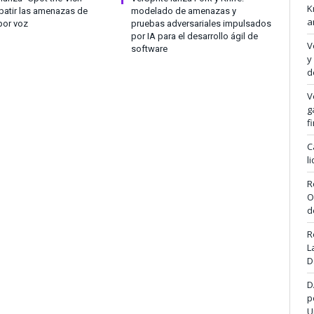
K
atir las amenazas de
modelado de amenazas y
a
por voz
pruebas adversariales impulsados
por IA para el desarrollo ágil de
V
software
y
d
V
g
f
C
l
R
O
d
R
L
D
D
p
U