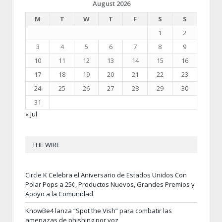
August 2026
M
T
W
T
F
S
S
1
2
3
4
5
6
7
8
9
10
11
12
13
14
15
16
17
18
19
20
21
22
23
24
25
26
27
28
29
30
31
« Jul
THE WIRE
Circle K Celebra el Aniversario de Estados Unidos Con
Polar Pops a 25¢, Productos Nuevos, Grandes Premios y
Apoyo a la Comunidad
KnowBe4 lanza “Spot the Vish” para combatir las
amenazas de phishing por voz