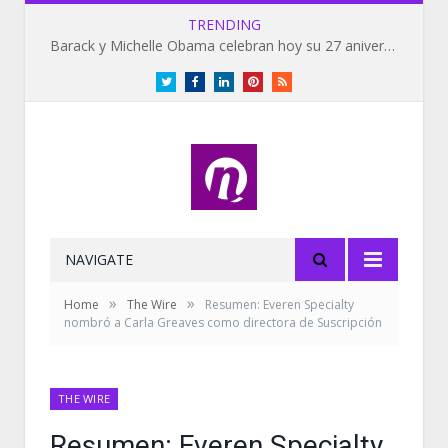
TRENDING
Barack y Michelle Obama celebran hoy su 27 aniversario de bodas
Twitter
Facebook
LinkedIn
Pinterest
RSS
NAVIGATE
»
»
Home
The Wire
Resumen: Everen Specialty
nombró a Carla Greaves como directora de Suscripción
THE WIRE
Resumen: Everen Specialty