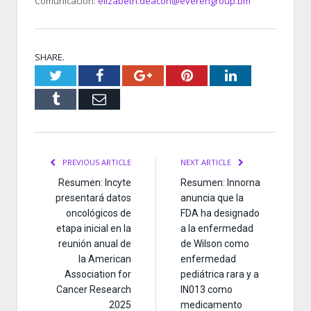
Comunicación:
elizabeth.deacon@everengroup.bm
SHARE.
Twitter
Facebook
Google+
Pinterest
LinkedIn
Tumblr
Email
PREVIOUS ARTICLE
NEXT ARTICLE
Resumen: Incyte
Resumen: Innorna
presentará datos
anuncia que la
oncológicos de
FDA ha designado
etapa inicial en la
a la enfermedad
reunión anual de
de Wilson como
la American
enfermedad
Association for
pediátrica rara y a
Cancer Research
IN013 como
2025
medicamento