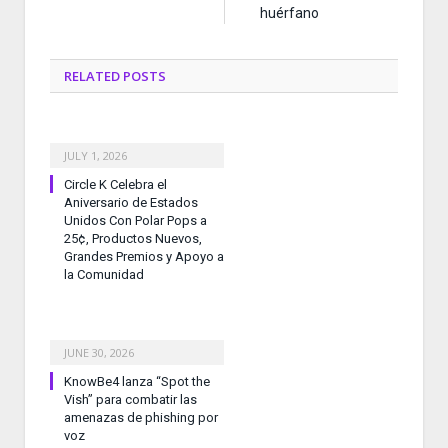
huérfano
RELATED
POSTS
JULY 1, 2026
Circle K Celebra el
Aniversario de Estados
Unidos Con Polar Pops a
25¢, Productos Nuevos,
Grandes Premios y Apoyo a
la Comunidad
JUNE 30, 2026
KnowBe4 lanza “Spot the
Vish” para combatir las
amenazas de phishing por
voz