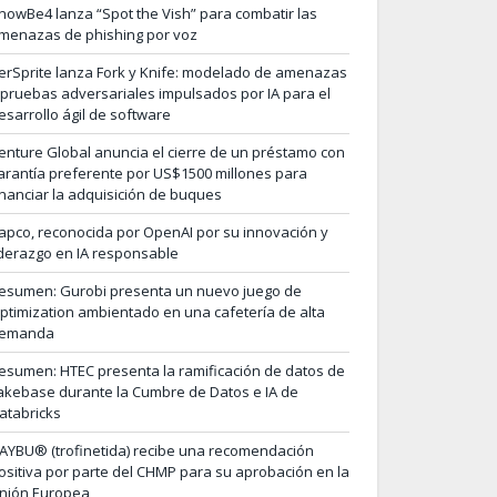
nowBe4 lanza “Spot the Vish” para combatir las
menazas de phishing por voz
erSprite lanza Fork y Knife: modelado de amenazas
 pruebas adversariales impulsados por IA para el
esarrollo ágil de software
enture Global anuncia el cierre de un préstamo con
arantía preferente por US$1500 millones para
inanciar la adquisición de buques
apco, reconocida por OpenAI por su innovación y
iderazgo en IA responsable
esumen: Gurobi presenta un nuevo juego de
ptimization ambientado en una cafetería de alta
emanda
esumen: HTEC presenta la ramificación de datos de
akebase durante la Cumbre de Datos e IA de
atabricks
AYBU® (trofinetida) recibe una recomendación
ositiva por parte del CHMP para su aprobación en la
nión Europea