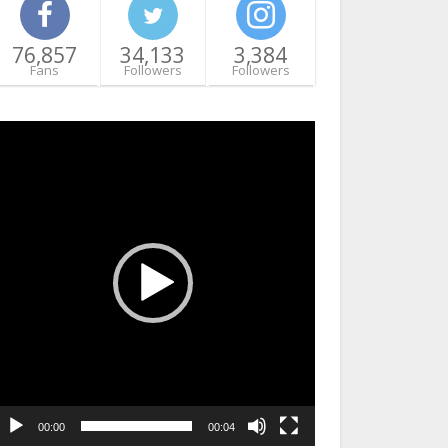
76,857
34,133
3,384
Fans
Followers
Followers
ideo
layer
00:00
00:04