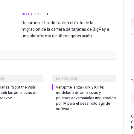
E
NEXT ARTICLE
o
Resumen: Thredd facilita el éxito de la
s
migración de la cartera de tarjetas de BigPay a
una plataforma de última generación
026
JUNE 28, 2026
« 
anza “Spot the Vish”
VerSprite lanza Fork y Knife:
atir las amenazas de
modelado de amenazas y
por voz
pruebas adversariales impulsados
por IA para el desarrollo ágil de
software
C
C
P