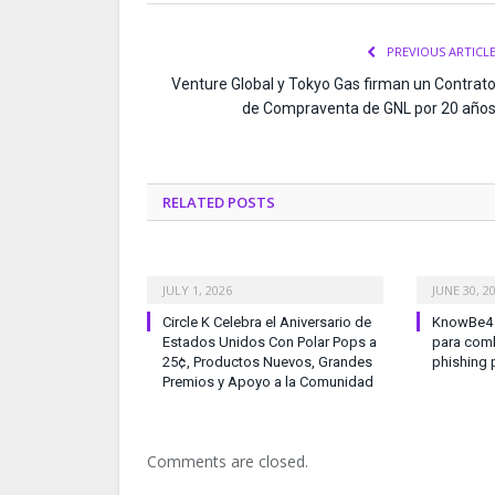
PREVIOUS ARTICL
Venture Global y Tokyo Gas firman un Contrat
de Compraventa de GNL por 20 año
RELATED
POSTS
JULY 1, 2026
JUNE 30, 2
Circle K Celebra el Aniversario de
KnowBe4 l
Estados Unidos Con Polar Pops a
para comb
25¢, Productos Nuevos, Grandes
phishing 
Premios y Apoyo a la Comunidad
Comments are closed.