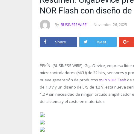
NOR Flash con diseño de 
By
BUSINESS WIRE
November 26, 2025
Share
Tweet
PEKÍN–(BUSINESS WIRE)–GigaDevice, empresa líder 
microcontroladores (MCU) de 32 bits, sensores y pr
nueva generación de productos
xSPI NOR Flash
de d
de 1,8 V y un diseño de E/S de 1,2 V, esta nueva se
1,2 V sin necesidad de ningún circuito amplificador 
del sistema y el coste en materiales.