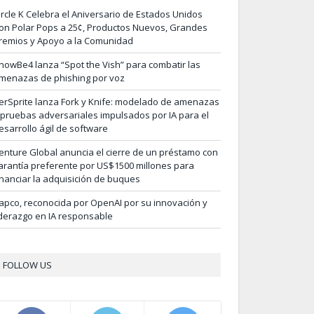
ircle K Celebra el Aniversario de Estados Unidos
on Polar Pops a 25¢, Productos Nuevos, Grandes
remios y Apoyo a la Comunidad
nowBe4 lanza “Spot the Vish” para combatir las
menazas de phishing por voz
erSprite lanza Fork y Knife: modelado de amenazas
 pruebas adversariales impulsados por IA para el
esarrollo ágil de software
enture Global anuncia el cierre de un préstamo con
arantía preferente por US$1500 millones para
inanciar la adquisición de buques
apco, reconocida por OpenAI por su innovación y
iderazgo en IA responsable
FOLLOW US