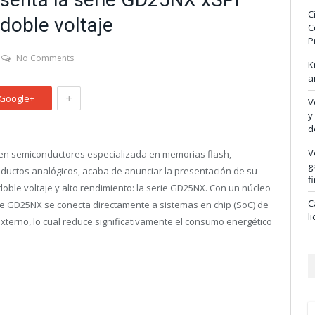
C
doble voltaje
C
P
No Comments
K
a
+
Google+
V
y
d
V
en semiconductores especializada en memorias flash,
g
oductos analógicos, acaba de anunciar la presentación de su
f
oble voltaje y alto rendimiento: la serie GD25NX. Con un núcleo
C
rie GD25NX se conecta directamente a sistemas en chip (SoC) de
l
externo, lo cual reduce significativamente el consumo energético