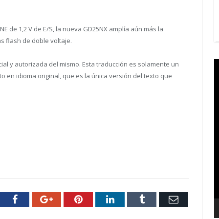
NE de 1,2 V de E/S, la nueva GD25NX amplía aún más la
 flash de doble voltaje.
V
icial y autorizada del mismo. Esta traducción es solamente un
P
en idioma original, que es la única versión del texto que
tter
Facebook
Google+
Pinterest
LinkedIn
Tumblr
Email