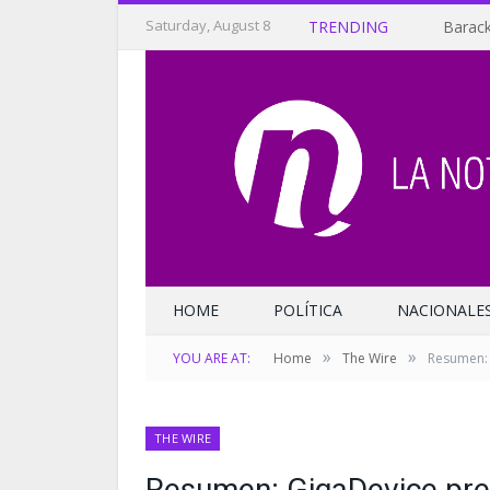
Saturday, August 8
TRENDING
Barack
HOME
POLÍTICA
NACIONALE
»
»
YOU ARE AT:
Home
The Wire
Resumen: 
THE WIRE
Resumen: GigaDevice pre