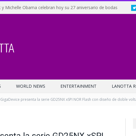
 y Michelle Obama celebran hoy su 27 aniversario de bodas
S
WORLD NEWS
ENTERTAINMENT
LANOTTA R
GigaDevice presenta la serie GD25NX xSPI NOR Flash con diseño de doble volt
senta la serie GD25NX xSPI