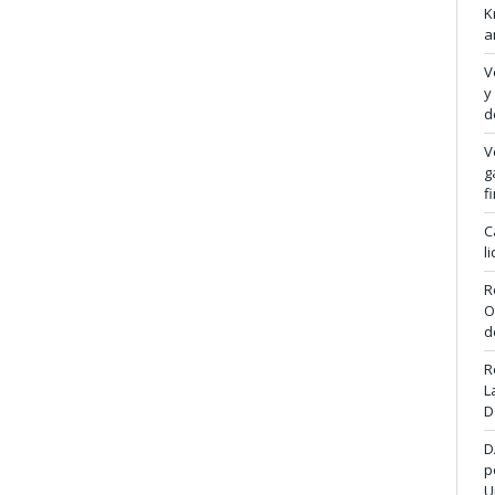
K
a
V
y
d
V
g
f
C
l
R
O
d
R
L
D
D
p
U