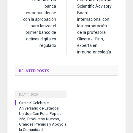
banca
Scientific Advisory
estadounidense
Board
con la aprobación
internacional con
para lanzar el
la incorporación
primer banco de
de la profesora
activos digitales
Olivera J. Finn,
regulado
experta en
inmuno-oncología
RELATED
POSTS
JULY 1, 2026
Circle K Celebra el
Aniversario de Estados
Unidos Con Polar Pops a
25¢, Productos Nuevos,
Grandes Premios y Apoyo a
la Comunidad