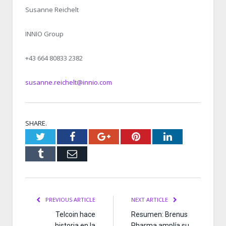
Susanne Reichelt
INNIO Group
+43 664 80833 2382
susanne.reichelt@innio.com
SHARE.
Twitter
Facebook
Google+
Pinterest
LinkedIn
Tumblr
Email
PREVIOUS ARTICLE
NEXT ARTICLE
Telcoin hace
Resumen: Brenus
historia en la
Pharma amplía su