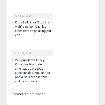
JUNE 30, 2026
KnowBe4 lanza “Spot the
Vish” para combatir las
amenazas de phishing por
voz
JUNE 28, 2026
VerSprite lanza Fork y
Knife: modelado de
amenazas y pruebas
adversariales impulsados
por IA para el desarrollo
ágil de software
Comments are closed.