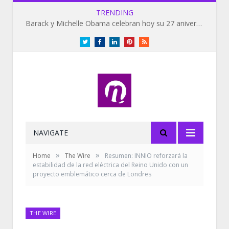
TRENDING
Barack y Michelle Obama celebran hoy su 27 aniversario de bodas
Twitter
Facebook
LinkedIn
Pinterest
RSS
NAVIGATE
»
»
Home
The Wire
Resumen: INNIO reforzará la
estabilidad de la red eléctrica del Reino Unido con un
proyecto emblemático cerca de Londres
THE WIRE