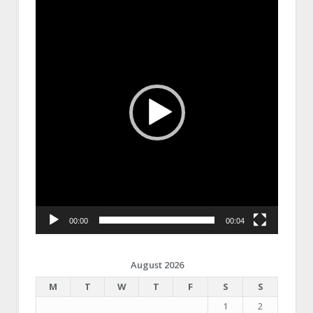
Player
00:00
00:04
August 2026
M
T
W
T
F
S
S
1
2