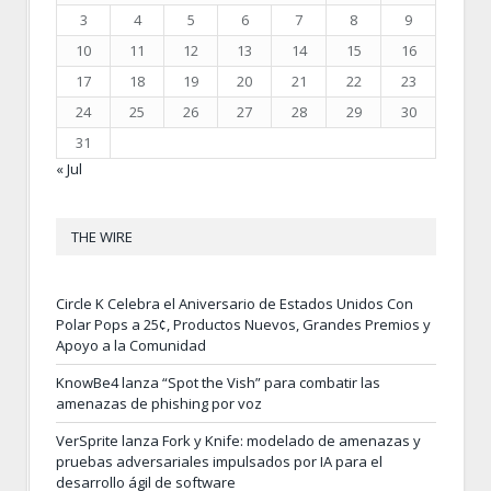
3
4
5
6
7
8
9
10
11
12
13
14
15
16
17
18
19
20
21
22
23
24
25
26
27
28
29
30
31
« Jul
THE WIRE
Circle K Celebra el Aniversario de Estados Unidos Con
Polar Pops a 25¢, Productos Nuevos, Grandes Premios y
Apoyo a la Comunidad
KnowBe4 lanza “Spot the Vish” para combatir las
amenazas de phishing por voz
VerSprite lanza Fork y Knife: modelado de amenazas y
pruebas adversariales impulsados por IA para el
desarrollo ágil de software