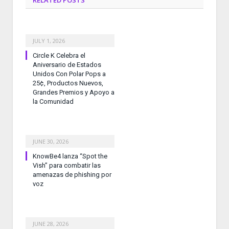
JULY 1, 2026
Circle K Celebra el
Aniversario de Estados
Unidos Con Polar Pops a
25¢, Productos Nuevos,
Grandes Premios y Apoyo a
la Comunidad
JUNE 30, 2026
KnowBe4 lanza “Spot the
Vish” para combatir las
amenazas de phishing por
voz
JUNE 28, 2026