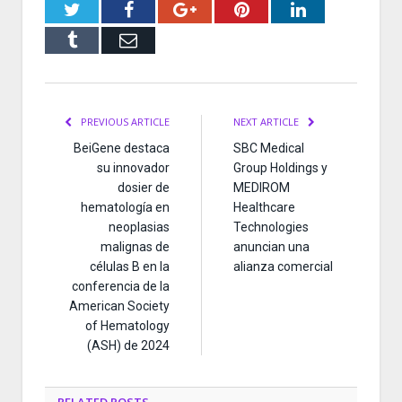
Twitter
Facebook
Google+
Pinterest
LinkedIn
Tumblr
Email
PREVIOUS ARTICLE
NEXT ARTICLE
BeiGene destaca
SBC Medical
su innovador
Group Holdings y
dosier de
MEDIROM
hematología en
Healthcare
neoplasias
Technologies
malignas de
anuncian una
células B en la
alianza comercial
conferencia de la
American Society
of Hematology
(ASH) de 2024
RELATED
POSTS