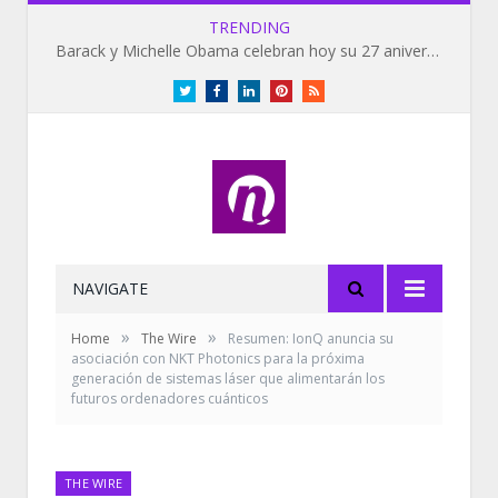
TRENDING
Barack y Michelle Obama celebran hoy su 27 aniversario de bodas
Twitter
Facebook
LinkedIn
Pinterest
RSS
NAVIGATE
»
»
Home
The Wire
Resumen: IonQ anuncia su
asociación con NKT Photonics para la próxima
generación de sistemas láser que alimentarán los
futuros ordenadores cuánticos
THE WIRE