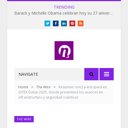
TRENDING
Barack y Michelle Obama celebran hoy su 27 aniversario de bodas
Twitter
Facebook
LinkedIn
Pinterest
RSS
NAVIGATE
»
»
Home
The Wire
Resumen: IonQ participará en
GITEX Dubai 2025, donde presentará los avances en
infraestructura y seguridad cuánticas
THE WIRE