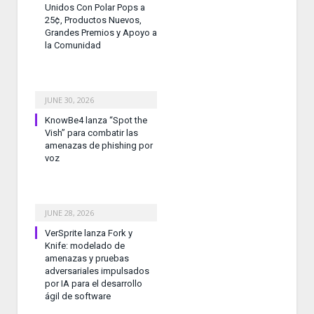
Unidos Con Polar Pops a
25¢, Productos Nuevos,
Grandes Premios y Apoyo a
la Comunidad
JUNE 30, 2026
KnowBe4 lanza “Spot the
Vish” para combatir las
amenazas de phishing por
voz
JUNE 28, 2026
VerSprite lanza Fork y
Knife: modelado de
amenazas y pruebas
adversariales impulsados
por IA para el desarrollo
ágil de software