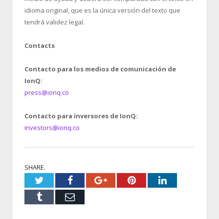
idioma original, que es la única versión del texto que
tendrá validez legal.
Contacts
Contacto para los medios de comunicación de
IonQ:
press@ionq.co
Contacto para inversores de IonQ:
investors@ionq.co
SHARE.
Twitter
Facebook
Google+
Pinterest
LinkedIn
Tumblr
Email