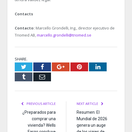
Contacts
Contacto:
Marcello Grondelli, Ing., director ejecutivo de
Triomed AB,
marcello.grondelli@triomed.se
SHARE.
Twitter
Facebook
Google+
Pinterest
LinkedIn
Tumblr
Email
PREVIOUS ARTICLE
NEXT ARTICLE
¿Preparados para
Resumen: El
comprar una
Mundial de 2026
vivienda? Wells
genera un auge
Fargo concluye
de los viajes de