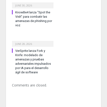
JUNE 30, 2026
KnowBe4 lanza “Spot the
Vish” para combatir las
amenazas de phishing por
voz
JUNE 28, 2026
VerSprite lanza Fork y
Knife: modelado de
amenazas y pruebas
adversariales impulsados
por IA para el desarrollo
ágil de software
Comments are closed.