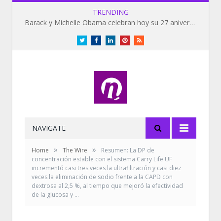
TRENDING
Barack y Michelle Obama celebran hoy su 27 aniversario de bodas
Twitter
Facebook
LinkedIn
Pinterest
RSS
NAVIGATE
»
»
Home
The Wire
Resumen: La DP de
concentración estable con el sistema Carry Life UF
incrementó casi tres veces la ultrafiltración y casi diez
veces la eliminación de sodio frente a la CAPD con
dextrosa al 2,5 %, al tiempo que mejoró la efectividad
de la glucosa y …