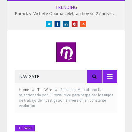
TRENDING
Barack y Michelle Obama celebran hoy su 27 aniversario de bodas
Twitter
Facebook
LinkedIn
Pinterest
RSS
NAVIGATE
»
»
Home
The Wire
Resumen: Macrobond fue
seleccionada por T. Rowe Price para respaldar los flujos
de trabajo de investigación e inversión en constante
evolución
THE WIRE