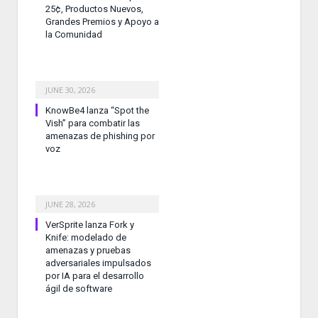
25¢, Productos Nuevos,
Grandes Premios y Apoyo a
la Comunidad
JUNE 30, 2026
KnowBe4 lanza “Spot the
Vish” para combatir las
amenazas de phishing por
voz
JUNE 28, 2026
VerSprite lanza Fork y
Knife: modelado de
amenazas y pruebas
adversariales impulsados
por IA para el desarrollo
ágil de software