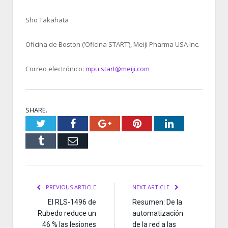
Sho Takahata
Oficina de Boston (‘Oficina START’), Meiji Pharma USA Inc.
Correo electrónico:
mpu.start@meiji.com
SHARE.
Twitter
Facebook
Google+
Pinterest
LinkedIn
Tumblr
Email
PREVIOUS ARTICLE
NEXT ARTICLE
El RLS-1496 de
Resumen: De la
Rubedo reduce un
automatización
46 % las lesiones
de la red a las