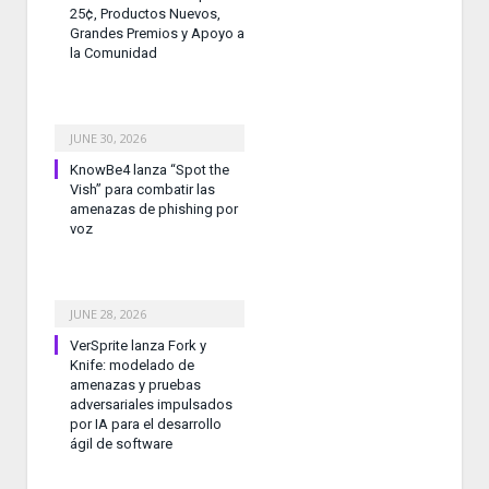
25¢, Productos Nuevos,
Grandes Premios y Apoyo a
la Comunidad
JUNE 30, 2026
KnowBe4 lanza “Spot the
Vish” para combatir las
amenazas de phishing por
voz
JUNE 28, 2026
VerSprite lanza Fork y
Knife: modelado de
amenazas y pruebas
adversariales impulsados
por IA para el desarrollo
ágil de software