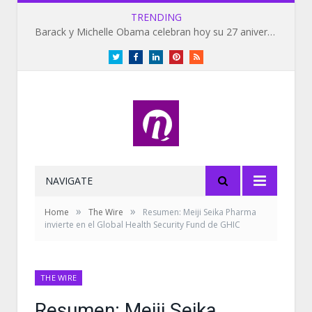
TRENDING
Barack y Michelle Obama celebran hoy su 27 aniversario de bodas
Twitter
Facebook
LinkedIn
Pinterest
RSS
NAVIGATE
»
»
Home
The Wire
Resumen: Meiji Seika Pharma
invierte en el Global Health Security Fund de GHIC
THE WIRE
Resumen: Meiji Seika