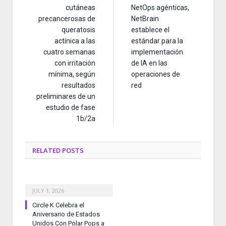
cutáneas
NetOps agénticas,
precancerosas de
NetBrain
queratosis
establece el
actínica a las
estándar para la
cuatro semanas
implementación
con irritación
de IA en las
mínima, según
operaciones de
resultados
red
preliminares de un
estudio de fase
1b/2a
RELATED
POSTS
JULY 1, 2026
Circle K Celebra el
Aniversario de Estados
Unidos Con Polar Pops a