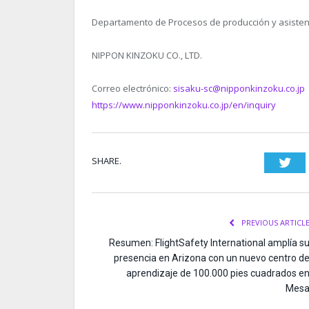
Departamento de Procesos de producción y asisten
NIPPON KINZOKU CO., LTD.
Correo electrónico:
sisaku-sc@nipponkinzoku.co.jp
https://www.nipponkinzoku.co.jp/en/inquiry
SHARE.
Twi
PREVIOUS ARTICL
Resumen: FlightSafety International amplía s
presencia en Arizona con un nuevo centro d
aprendizaje de 100.000 pies cuadrados e
Mes