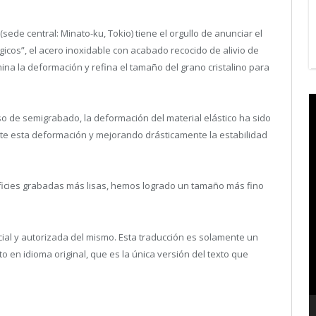
de central: Minato-ku, Tokio) tiene el orgullo de anunciar el
icos”, el acero inoxidable con acabado recocido de alivio de
mina la deformación y refina el tamaño del grano cristalino para
V
P
so de semigrabado, la deformación del material elástico ha sido
e esta deformación y mejorando drásticamente la estabilidad
ficies grabadas más lisas, hemos logrado un tamaño más fino
icial y autorizada del mismo. Esta traducción es solamente un
en idioma original, que es la única versión del texto que