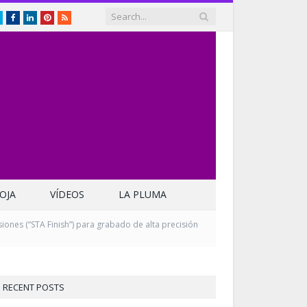
Twitter
Facebook
LinkedIn
Pinterest
RSS
OJA
VÍDEOS
LA PLUMA
ones (“STA Finish”) para grabado de alta precisión
RECENT POSTS