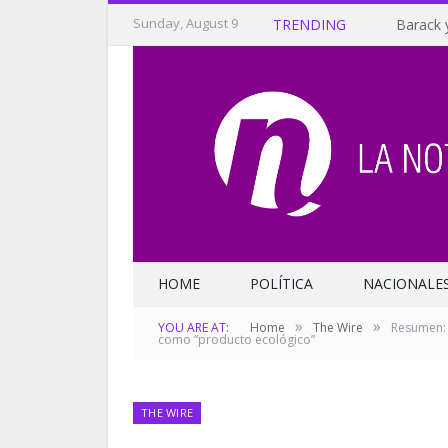
Sunday, August 9
TRENDING
Barack 
HOME
POLÍTICA
NACIONALE
»
»
YOU ARE AT:
Home
The Wire
Resumen: 
como “producto ecológico”
THE WIRE