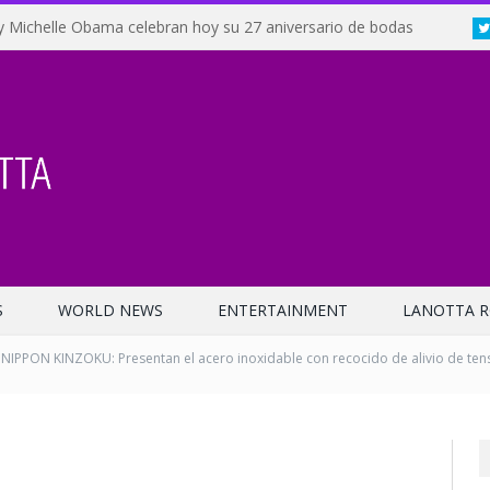
y Michelle Obama celebran hoy su 27 aniversario de bodas
S
WORLD NEWS
ENTERTAINMENT
LANOTTA R
NIPPON KINZOKU: Presentan el acero inoxidable con recocido de alivio de tensi