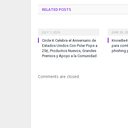
RELATED
POSTS
JULY 1, 2026
JUNE 30, 2
Circle K Celebra el Aniversario de
KnowBe4 l
Estados Unidos Con Polar Pops a
para comb
25¢, Productos Nuevos, Grandes
phishing 
Premios y Apoyo a la Comunidad
Comments are closed.