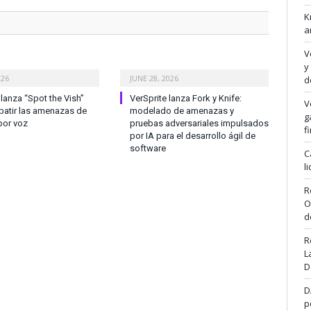
K
a
V
y
026
JUNE 28, 2026
d
anza “Spot the Vish”
VerSprite lanza Fork y Knife:
V
atir las amenazas de
modelado de amenazas y
g
por voz
pruebas adversariales impulsados
f
por IA para el desarrollo ágil de
software
C
l
R
O
d
R
L
D
D
p