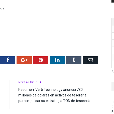
cia
tter
Facebook
Google+
Pinterest
LinkedIn
Tumblr
Email
« 
E
NEXT ARTICLE
u
Resumen: Verb Technology anuncia 780
e
millones de dólares en activos de tesorería
n
para impulsar su estrategia TON de tesorería
C
a
C
P