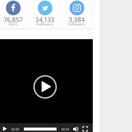
76,857
34,133
3,384
Fans
Followers
Followers
ideo
layer
00:00
00:04