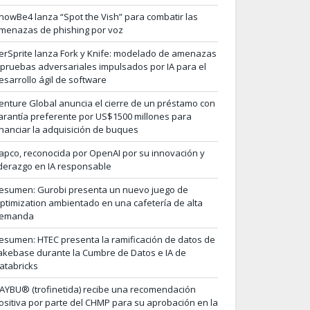
nowBe4 lanza “Spot the Vish” para combatir las
menazas de phishing por voz
erSprite lanza Fork y Knife: modelado de amenazas
 pruebas adversariales impulsados por IA para el
esarrollo ágil de software
enture Global anuncia el cierre de un préstamo con
arantía preferente por US$1500 millones para
inanciar la adquisición de buques
apco, reconocida por OpenAI por su innovación y
iderazgo en IA responsable
esumen: Gurobi presenta un nuevo juego de
ptimization ambientado en una cafetería de alta
emanda
esumen: HTEC presenta la ramificación de datos de
akebase durante la Cumbre de Datos e IA de
atabricks
AYBU® (trofinetida) recibe una recomendación
ositiva por parte del CHMP para su aprobación en la