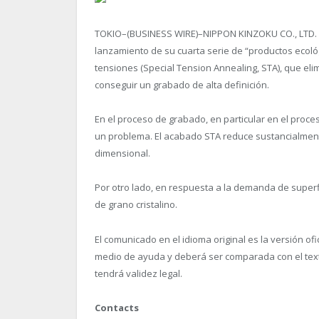
TOKIO–(BUSINESS WIRE)–NIPPON KINZOKU CO., LTD. (se
lanzamiento de su cuarta serie de “productos ecológ
tensiones (Special Tension Annealing, STA), que eli
conseguir un grabado de alta definición.
En el proceso de grabado, en particular en el proce
un problema. El acabado STA reduce sustancialment
dimensional.
Por otro lado, en respuesta a la demanda de super
de grano cristalino.
El comunicado en el idioma original es la versión of
medio de ayuda y deberá ser comparada con el texto 
tendrá validez legal.
Contacts