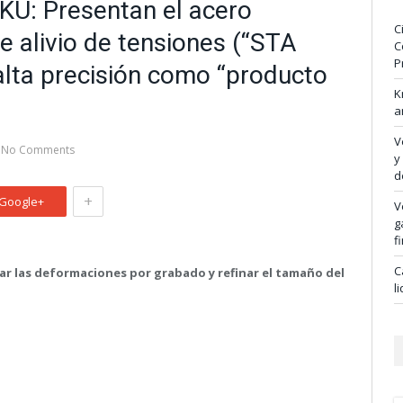
U: Presentan el acero
C
e alivio de tensiones (“STA
C
P
alta precisión como “producto
K
a
V
No Comments
y
d
+
Google+
V
g
f
C
ar las deformaciones por grabado y refinar el tamaño del
l