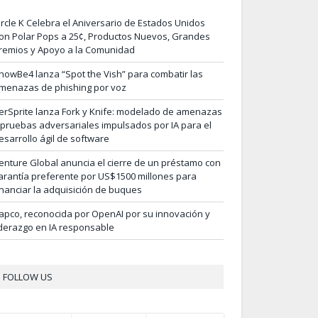
ircle K Celebra el Aniversario de Estados Unidos
on Polar Pops a 25¢, Productos Nuevos, Grandes
remios y Apoyo a la Comunidad
nowBe4 lanza “Spot the Vish” para combatir las
menazas de phishing por voz
erSprite lanza Fork y Knife: modelado de amenazas
 pruebas adversariales impulsados por IA para el
esarrollo ágil de software
enture Global anuncia el cierre de un préstamo con
arantía preferente por US$1500 millones para
inanciar la adquisición de buques
apco, reconocida por OpenAI por su innovación y
iderazgo en IA responsable
FOLLOW US