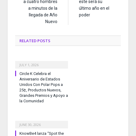
a cuatro hombres
este será su
a minutos de la
último año en el
llegada de Año
poder
Nuevo
RELATED
POSTS
JULY 1, 2026
Circle K Celebra el
Aniversario de Estados
Unidos Con Polar Pops a
25¢, Productos Nuevos,
Grandes Premios y Apoyo a
la Comunidad
JUNE 30, 2026
KnowBe4 lanza “Spot the