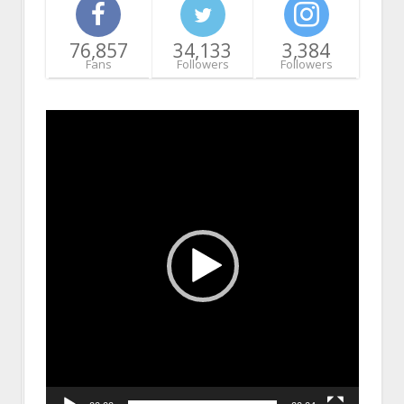
76,857
34,133
3,384
Fans
Followers
Followers
Video
Player