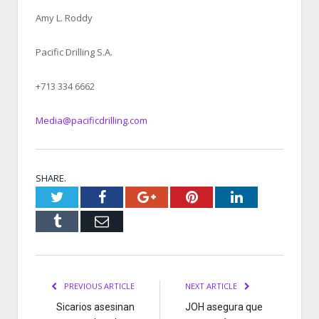
Amy L. Roddy
Pacific Drilling S.A.
+713 334 6662
Media@pacificdrilling.com
SHARE.
Twitter
Facebook
Google+
Pinterest
LinkedIn
Tumblr
Email
PREVIOUS ARTICLE
NEXT ARTICLE
Sicarios asesinan
JOH asegura que