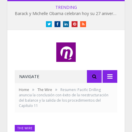
TRENDING
Barack y Michelle Obama celebran hoy su 27 aniversario de bodas
Twitter
Facebook
LinkedIn
Pinterest
RSS
NAVIGATE
»
»
Home
The Wire
Resumen: Pacific Drilling
anuncia la conclusión con éxito de la reestructuración
del balance y la salida de los procedimientos del
Capítulo 11
THE WIRE