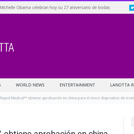
Michelle Obama celebran hoy su 27 aniversario de bodas
S
WORLD NEWS
ENTERTAINMENT
LANOTTA R
Rapid Medical™ obtiene aprobación en china para el único dispositivo de tr
 obtiene aprobación en china