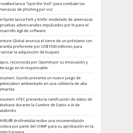
nowBe4 lanza “Spot the Vish” para combatir las
menazas de phishing por voz
erSprite lanza Fork y Knife: modelado de amenazas
 pruebas adversariales impulsados por IA para el
esarrollo ágil de software
enture Global anuncia el cierre de un préstamo con
arantía preferente por US$1500 millones para
inanciar la adquisición de buques
apco, reconocida por OpenAI por su innovación y
iderazgo en IA responsable
esumen: Gurobi presenta un nuevo juego de
ptimization ambientado en una cafetería de alta
emanda
esumen: HTEC presenta la ramificación de datos de
akebase durante la Cumbre de Datos e IA de
atabricks
AYBU® (trofinetida) recibe una recomendación
ositiva por parte del CHMP para su aprobación en la
nión Europea