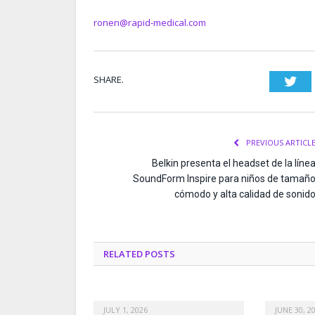
ronen@rapid-medical.com
SHARE.
Twi
PREVIOUS ARTICL
Belkin presenta el headset de la líne
SoundForm Inspire para niños de tamañ
cómodo y alta calidad de sonid
RELATED
POSTS
JULY 1, 2026
JUNE 30, 2