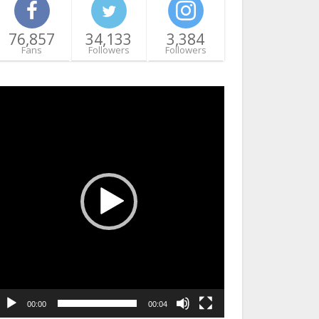
76,857
34,133
3,384
Fans
Followers
Followers
ideo
layer
00:00
00:04