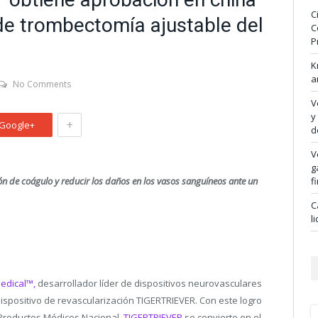
C
 de trombectomía ajustable del
C
P
K
a
No Comments
V
y
+
Google+
d
V
g
n de coágulo y reducir los daños en los vasos sanguíneos ante un
f
C
l
edical™,
desarrollador líder de dispositivos neurovasculares
spositivo de revascularización TIGERTRIEVER. Con este logro
 Productos Médicos Nacional,
TIGERTRIEVER
se convierte en el