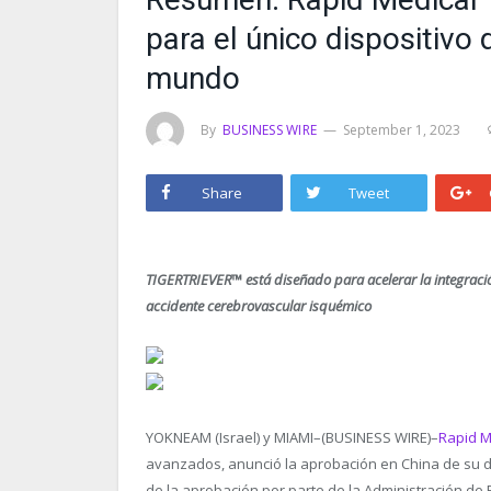
para el único dispositivo
mundo
By
BUSINESS WIRE
September 1, 2023
Share
Tweet
TIGERTRIEVER™ está diseñado para acelerar la integració
accidente cerebrovascular isquémico
YOKNEAM (Israel) y MIAMI–(BUSINESS WIRE)–
Rapid M
avanzados, anunció la aprobación en China de su di
de la aprobación por parte de la Administración de