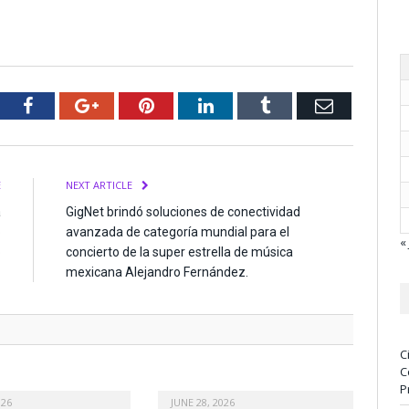
tter
Facebook
Google+
Pinterest
LinkedIn
Tumblr
Email
E
NEXT ARTICLE
a
GigNet brindó soluciones de conectividad
o
avanzada de categoría mundial para el
« 
o
concierto de la super estrella de música
mexicana Alejandro Fernández.
C
C
P
026
JUNE 28, 2026