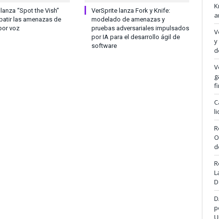
K
anza “Spot the Vish”
VerSprite lanza Fork y Knife:
a
atir las amenazas de
modelado de amenazas y
por voz
pruebas adversariales impulsados
V
por IA para el desarrollo ágil de
y
software
d
V
g
f
C
l
R
O
d
R
L
D
D
p
U