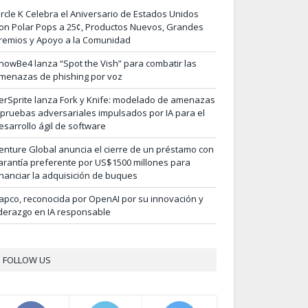
ircle K Celebra el Aniversario de Estados Unidos
on Polar Pops a 25¢, Productos Nuevos, Grandes
remios y Apoyo a la Comunidad
nowBe4 lanza “Spot the Vish” para combatir las
menazas de phishing por voz
erSprite lanza Fork y Knife: modelado de amenazas
 pruebas adversariales impulsados por IA para el
esarrollo ágil de software
enture Global anuncia el cierre de un préstamo con
arantía preferente por US$1500 millones para
inanciar la adquisición de buques
apco, reconocida por OpenAI por su innovación y
iderazgo en IA responsable
FOLLOW US