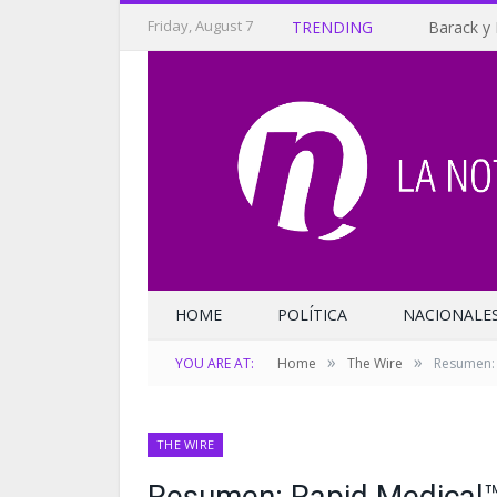
Friday, August 7
TRENDING
Barack y 
HOME
POLÍTICA
NACIONALE
»
»
YOU ARE AT:
Home
The Wire
Resumen: 
THE WIRE
Resumen: Rapid Medical™