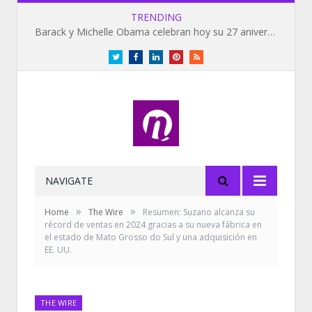
TRENDING
Barack y Michelle Obama celebran hoy su 27 aniversario de bodas
Twitter
Facebook
LinkedIn
Pinterest
RSS
NAVIGATE
»
»
Home
The Wire
Resumen: Suzano alcanza su
récord de ventas en 2024 gracias a su nueva fábrica en
el estado de Mato Grosso do Sul y una adquisición en
EE. UU.
THE WIRE