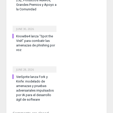
25¢, Productos Nuevos,
Grandes Premios y Apoyo a
la Comunidad
JUNE 30, 2026
KnowBe4 lanza “Spot the
Vish” para combatir las
amenazas de phishing por
voz
JUNE 28, 2026
VerSprite lanza Fork y
Knife: modelado de
amenazas y pruebas
adversariales impulsados
por IA para el desarrollo
ágil de software