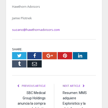
Hawthorn Advisors
Jamie Plotnek
suzano@hawthornadvisors.com
SHARE.
Twitter
Facebook
Google+
Pinterest
LinkedIn
Tumblr
Email
PREVIOUS ARTICLE
NEXT ARTICLE
SBC Medical
Resumen: MMS
Group Holdings
adquiere
anuncia la compra
Exploristics y la