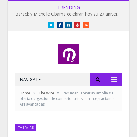
TRENDING
Barack y Michelle Obama celebran hoy su 27 aniversario de bodas
Twitter
Facebook
LinkedIn
Pinterest
RSS
NAVIGATE
»
»
Home
The Wire
Resumen: TreviPay amplía su
oferta de gestión de concesionarios con integraciones
API avanzadas
THE WIRE