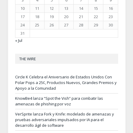
10
11
12
13
14
15
16
17
18
19
20
21
22
23
24
25
26
27
28
29
30
31
« Jul
THE WIRE
Circle K Celebra el Aniversario de Estados Unidos Con
Polar Pops a 25¢, Productos Nuevos, Grandes Premios y
Apoyo a la Comunidad
KnowBe4 lanza “Spot the Vish” para combatir las
amenazas de phishing por voz
VerSprite lanza Fork y Knife: modelado de amenazas y
pruebas adversariales impulsados por IA para el
desarrollo ágil de software