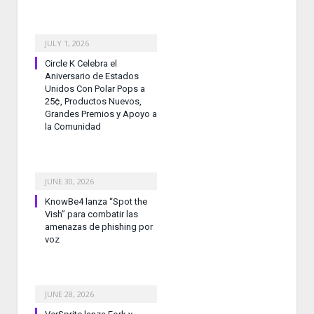
JULY 1, 2026
Circle K Celebra el
Aniversario de Estados
Unidos Con Polar Pops a
25¢, Productos Nuevos,
Grandes Premios y Apoyo a
la Comunidad
JUNE 30, 2026
KnowBe4 lanza “Spot the
Vish” para combatir las
amenazas de phishing por
voz
JUNE 28, 2026