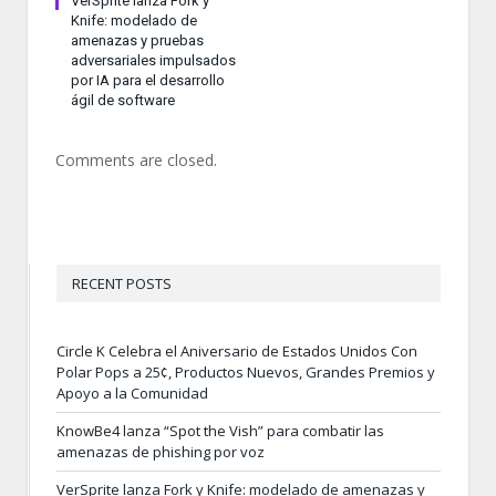
VerSprite lanza Fork y
Knife: modelado de
amenazas y pruebas
adversariales impulsados
por IA para el desarrollo
ágil de software
Comments are closed.
RECENT POSTS
Circle K Celebra el Aniversario de Estados Unidos Con
Polar Pops a 25¢, Productos Nuevos, Grandes Premios y
Apoyo a la Comunidad
KnowBe4 lanza “Spot the Vish” para combatir las
amenazas de phishing por voz
VerSprite lanza Fork y Knife: modelado de amenazas y