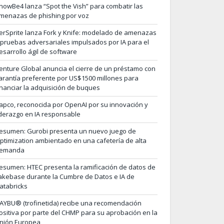
nowBe4 lanza “Spot the Vish” para combatir las
menazas de phishing por voz
erSprite lanza Fork y Knife: modelado de amenazas
 pruebas adversariales impulsados por IA para el
esarrollo ágil de software
enture Global anuncia el cierre de un préstamo con
arantía preferente por US$1500 millones para
inanciar la adquisición de buques
apco, reconocida por OpenAI por su innovación y
iderazgo en IA responsable
esumen: Gurobi presenta un nuevo juego de
ptimization ambientado en una cafetería de alta
emanda
esumen: HTEC presenta la ramificación de datos de
akebase durante la Cumbre de Datos e IA de
atabricks
AYBU® (trofinetida) recibe una recomendación
ositiva por parte del CHMP para su aprobación en la
nión Europea