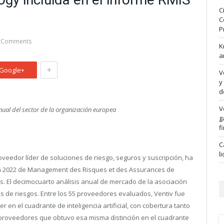
C
C
P
 Comments
K
a
+
Google+
V
y
d
V
nual del sector de la organización europea
g
f
C
l
eedor líder de soluciones de riesgo, seguros y suscripción, ha
ma 2022 de Management des Risques et des Assurances de
os. El decimocuarto análisis anual de mercado de la asociación
 de riesgos. Entre los 55 proveedores evaluados, Ventiv fue
 en el cuadrante de inteligencia artificial, con cobertura tanto
o proveedores que obtuvo esa misma distinción en el cuadrante