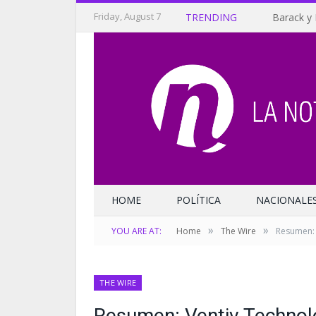
Friday, August 7
TRENDING
Barack y 
HOME
POLÍTICA
NACIONALE
»
»
YOU ARE AT:
Home
The Wire
Resumen: 
THE WIRE
Resumen: Ventiv Technolo