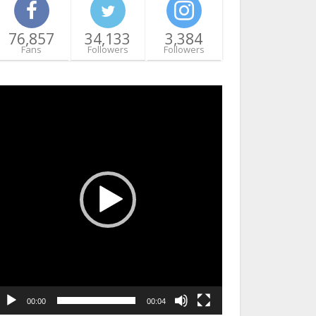
76,857
34,133
3,384
Fans
Followers
Followers
ideo
layer
00:00
00:04