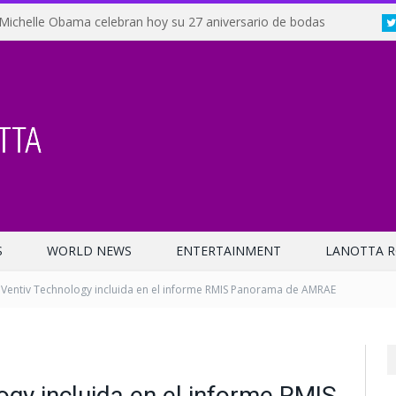
Michelle Obama celebran hoy su 27 aniversario de bodas
S
WORLD NEWS
ENTERTAINMENT
LANOTTA R
Ventiv Technology incluida en el informe RMIS Panorama de AMRAE
gy incluida en el informe RMIS