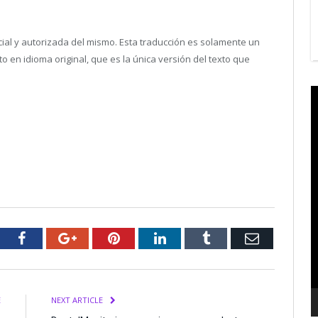
icial y autorizada del mismo. Esta traducción es solamente un
en idioma original, que es la única versión del texto que
V
P
tter
Facebook
Google+
Pinterest
LinkedIn
Tumblr
Email
E
NEXT ARTICLE