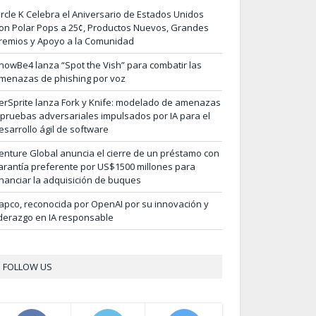
ircle K Celebra el Aniversario de Estados Unidos
on Polar Pops a 25¢, Productos Nuevos, Grandes
remios y Apoyo a la Comunidad
nowBe4 lanza “Spot the Vish” para combatir las
menazas de phishing por voz
erSprite lanza Fork y Knife: modelado de amenazas
 pruebas adversariales impulsados por IA para el
esarrollo ágil de software
enture Global anuncia el cierre de un préstamo con
arantía preferente por US$1500 millones para
inanciar la adquisición de buques
apco, reconocida por OpenAI por su innovación y
iderazgo en IA responsable
FOLLOW US