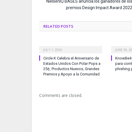
NielsenIQ BASES anuncia los ganadores de lo
premios Design Impact Award 202
RELATED
POSTS
JULY 1, 2026
JUNE 30, 2
Circle K Celebra el Aniversario de
KnowBe4 l
Estados Unidos Con Polar Pops a
para comb
25¢, Productos Nuevos, Grandes
phishing 
Premios y Apoyo a la Comunidad
Comments are closed.