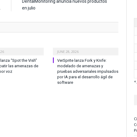
s
DentalMonitoring anuncia nuevos productos
2
en julio
026
JUNE 28, 2026
anza “Spot the Vish”
VerSprite lanza Fork y Knife:
atir las amenazas de
modelado de amenazas y
por voz
pruebas adversariales impulsados
por IA para el desarrollo ágil de
« 
software
C
C
P