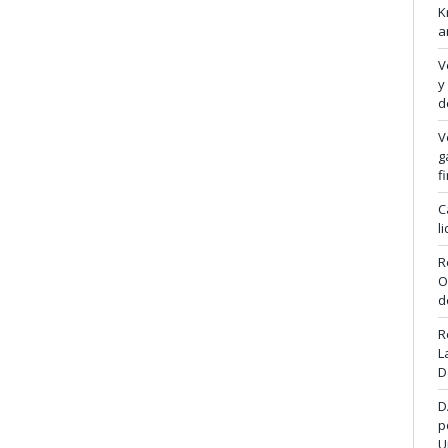
K
a
V
y
d
V
g
f
C
l
R
O
d
R
L
D
D
p
U