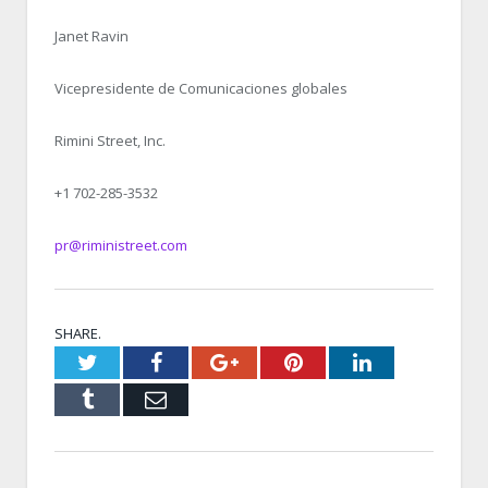
Janet Ravin
Vicepresidente de Comunicaciones globales
Rimini Street, Inc.
+1 702-285-3532
pr@riministreet.com
SHARE.
Twitter
Facebook
Google+
Pinterest
LinkedIn
Tumblr
Email