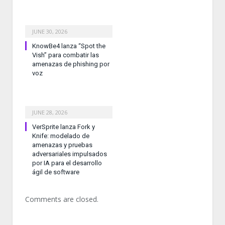
JUNE 30, 2026
KnowBe4 lanza “Spot the
Vish” para combatir las
amenazas de phishing por
voz
JUNE 28, 2026
VerSprite lanza Fork y
Knife: modelado de
amenazas y pruebas
adversariales impulsados
por IA para el desarrollo
ágil de software
Comments are closed.