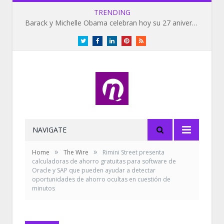
TRENDING
Barack y Michelle Obama celebran hoy su 27 aniversario de bodas
Twitter
Facebook
LinkedIn
Pinterest
RSS
NAVIGATE
»
»
Home
The Wire
Rimini Street presenta
calculadoras de ahorro gratuitas para software de
Oracle y SAP que pueden ayudar a detectar
oportunidades de ahorro ocultas en cuestión de
minutos