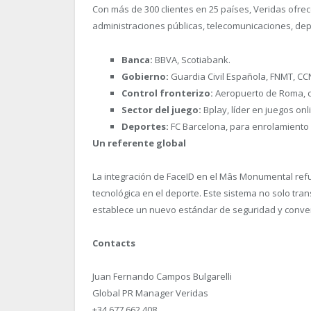
Con más de 300 clientes en 25 países, Veridas ofre
administraciones públicas, telecomunicaciones, dep
Banca:
BBVA, Scotiabank.
Gobierno:
Guardia Civil Española, FNMT, CC
Control fronterizo:
Aeropuerto de Roma, c
Sector del juego:
Bplay, líder en juegos onl
Deportes:
FC Barcelona, para enrolamiento 
Un referente global
La integración de FaceID en el Mâs Monumental refu
tecnológica en el deporte. Este sistema no solo tra
establece un nuevo estándar de seguridad y conven
Contacts
Juan Fernando Campos Bulgarelli
Global PR Manager Veridas
+34 677 662 408