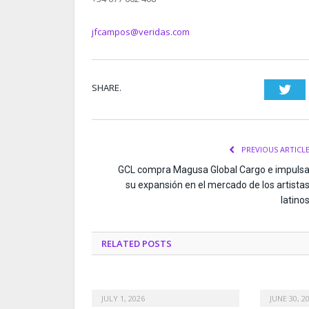
jfcampos@veridas.com
SHARE.
Twi
PREVIOUS ARTICL
GCL compra Magusa Global Cargo e impuls
su expansión en el mercado de los artista
latino
RELATED
POSTS
JULY 1, 2026
JUNE 30, 2