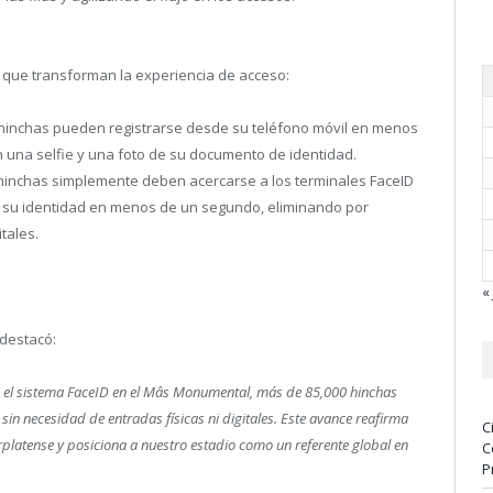
 que transforman la experiencia de acceso:
hinchas pueden registrarse desde su teléfono móvil en menos
n una selfie y una foto de su documento de identidad.
os hinchas simplemente deben acercarse a los terminales FaceID
ca su identidad en menos de un segundo, eliminando por
itales.
« 
 destacó:
on el sistema FaceID en el Mâs Monumental, más de 85,000 hinchas
in necesidad de entradas físicas ni digitales. Este avance reafirma
C
rplatense y posiciona a nuestro estadio como un referente global en
C
P