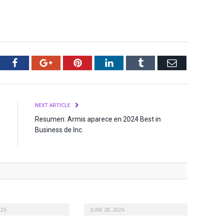
tter
Facebook
Google+
Pinterest
LinkedIn
Tumblr
Email
E
NEXT ARTICLE
a
Resumen: Armis aparece en 2024 Best in
s
Business de Inc.
s
026
JUNE 28, 2026