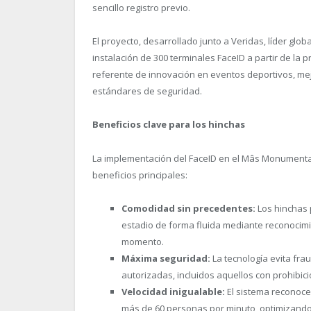
sencillo registro previo.
El proyecto, desarrollado junto a Veridas, líder globa
instalación de 300 terminales FaceID a partir de la
referente de innovación en eventos deportivos, mej
estándares de seguridad.
Beneficios clave para los hinchas
La implementación del FaceID en el Mâs Monumental
beneficios principales:
Comodidad sin precedentes:
Los hinchas p
estadio de forma fluida mediante reconocimi
momento.
Máxima seguridad:
La tecnología evita fra
autorizadas, incluidos aquellos con prohibici
Velocidad inigualable:
El sistema reconoce
más de 60 personas por minuto, optimizando la