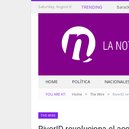
Saturday, August 8
TRENDING
Barack
HOME
POLÍTICA
NACIONALE
»
»
YOU ARE AT:
Home
The Wire
RiverID r
THE WIRE
RiverID revoluciona el a