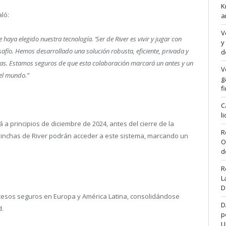
K
ló:
a
V
haya elegido nuestra tecnología. ‘Ser de River es vivir y jugar con
y
esafío. Hemos desarrollado una solución robusta, eficiente, privada y
d
has. Estamos seguros de que esta colaboración marcará un antes y un
V
 el mundo.”
g
f
C
l
a principios de diciembre de 2024, antes del cierre de la
R
 hinchas de River podrán acceder a este sistema, marcando un
O
d
R
L
D
ccesos seguros en Europa y América Latina, consolidándose
D
d.
p
U