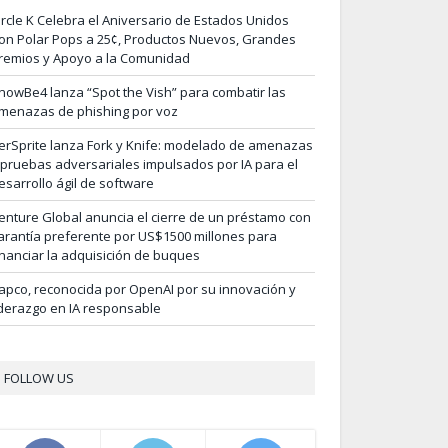
ircle K Celebra el Aniversario de Estados Unidos
on Polar Pops a 25¢, Productos Nuevos, Grandes
remios y Apoyo a la Comunidad
nowBe4 lanza “Spot the Vish” para combatir las
menazas de phishing por voz
erSprite lanza Fork y Knife: modelado de amenazas
 pruebas adversariales impulsados por IA para el
esarrollo ágil de software
enture Global anuncia el cierre de un préstamo con
arantía preferente por US$1500 millones para
inanciar la adquisición de buques
apco, reconocida por OpenAI por su innovación y
iderazgo en IA responsable
FOLLOW US