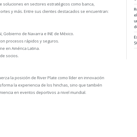
ce soluciones en sectores estratégicos como banca,
R
ortes y más. Entre sus clientes destacados se encuentran:
e
u
d
N, Gobierno de Navarra e INE de México.
E
on procesos rápidos y seguros.
S
ine en América Latina.
de socios.
erza la posición de River Plate como líder en innovación
nsforma la experiencia de los hinchas, sino que también
iencia en eventos deportivos a nivel mundial.