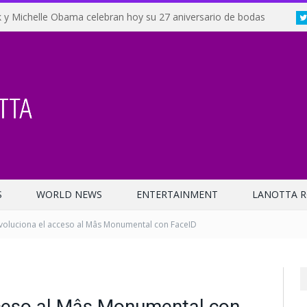
 y Michelle Obama celebran hoy su 27 aniversario de bodas
S
WORLD NEWS
ENTERTAINMENT
LANOTTA R
evoluciona el acceso al Mâs Monumental con FaceID
cceso al Mâs Monumental con