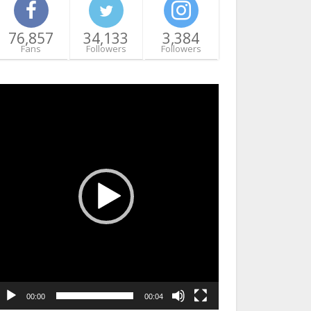
76,857
34,133
3,384
Fans
Followers
Followers
ideo
layer
00:00
00:04