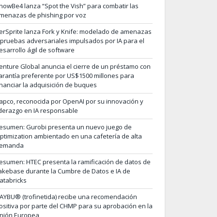
nowBe4 lanza “Spot the Vish” para combatir las
menazas de phishing por voz
erSprite lanza Fork y Knife: modelado de amenazas
 pruebas adversariales impulsados por IA para el
esarrollo ágil de software
enture Global anuncia el cierre de un préstamo con
arantía preferente por US$1500 millones para
inanciar la adquisición de buques
apco, reconocida por OpenAI por su innovación y
iderazgo en IA responsable
esumen: Gurobi presenta un nuevo juego de
ptimization ambientado en una cafetería de alta
emanda
esumen: HTEC presenta la ramificación de datos de
akebase durante la Cumbre de Datos e IA de
atabricks
AYBU® (trofinetida) recibe una recomendación
ositiva por parte del CHMP para su aprobación en la
nión Europea