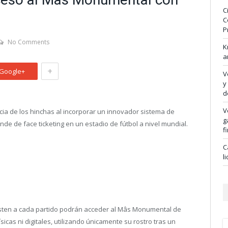
C
C
P
No Comments
K
a
+
Google+
V
y
d
V
ia de los hinchas al incorporar un innovador sistema de
g
de de face ticketing en un estadio de fútbol a nivel mundial.
f
C
l
isten a cada partido podrán acceder al Mâs Monumental de
icas ni digitales, utilizando únicamente su rostro tras un