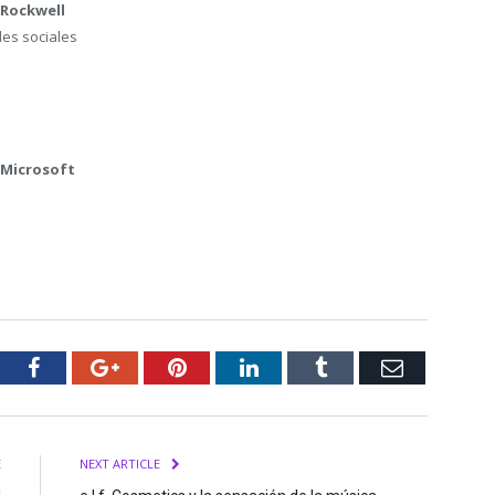
 Rockwell
des sociales
 Microsoft
tter
Facebook
Google+
Pinterest
LinkedIn
Tumblr
Email
E
NEXT ARTICLE