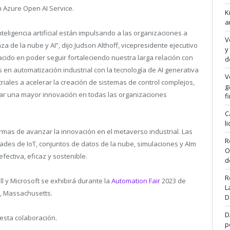
 Azure Open AI Service.
K
a
nteligencia artificial están impulsando a las organizaciones a
V
 de la nube y AI”, dijo Judson Althoff, vicepresidente ejecutivo
y
ido en poder seguir fortaleciendo nuestra larga relación con
d
n automatización industrial con la tecnología de AI generativa
V
riales a acelerar la creación de sistemas de control complejos,
g
tar una mayor innovación en todas las organizaciones
f
C
l
mas de avanzar la innovación en el metaverso industrial. Las
R
es de IoT, conjuntos de datos de la nube, simulaciones y AIm
O
ectiva, eficaz y sostenible.
d
R
l y Microsoft se exhibirá durante la
Automation Fair
2023 de
L
n, Massachusetts.
D
D
esta colaboración.
p