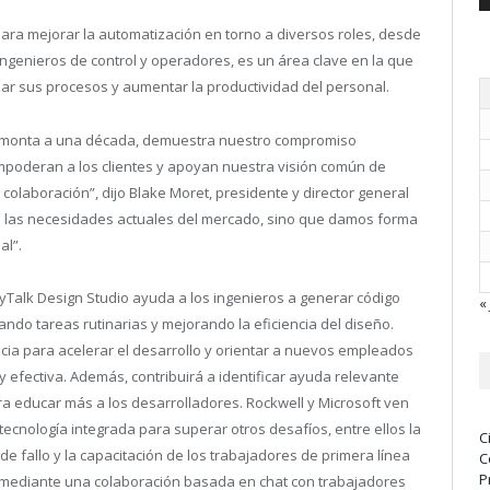
para mejorar la automatización en torno a diversos roles, desde
ingenieros de control y operadores, es un área clave en la que
zar sus procesos y aumentar la productividad del personal.
 remonta a una década, demuestra nuestro compromiso
mpoderan a los clientes y apoyan nuestra visión común de
colaboración”, dijo Blake Moret, presidente y director general
 las necesidades actuales del mercado, sino que damos forma
al”.
yTalk Design Studio ayuda a los ingenieros a generar código
« 
do tareas rutinarias y mejorando la eficiencia del diseño.
ia para acelerar el desarrollo y orientar a nuevos empleados
 efectiva. Además, contribuirá a identificar ayuda relevante
 educar más a los desarrolladores. Rockwell y Microsoft ven
 tecnología integrada para superar otros desafíos, entre ellos la
C
 de fallo y la capacitación de los trabajadores de primera línea
C
P
 mediante una colaboración basada en chat con trabajadores