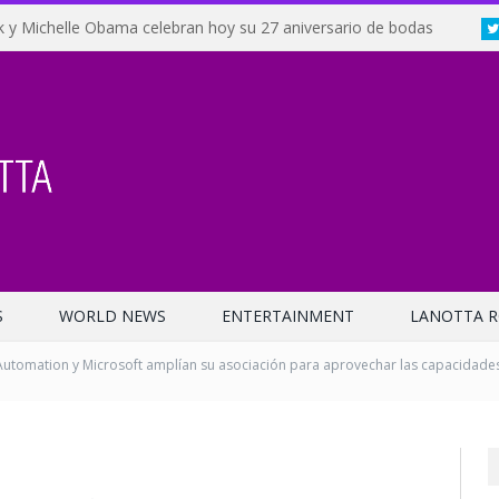
 y Michelle Obama celebran hoy su 27 aniversario de bodas
S
WORLD NEWS
ENTERTAINMENT
LANOTTA R
Automation y Microsoft amplían su asociación para aprovechar las capacidades 