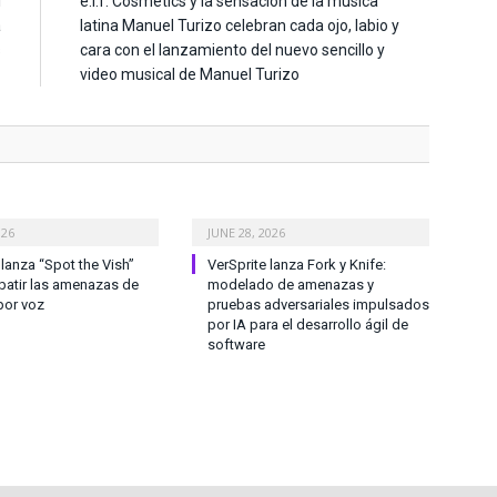
l
e.l.f. Cosmetics y la sensación de la música
a
latina Manuel Turizo celebran cada ojo, labio y
s
cara con el lanzamiento del nuevo sencillo y
video musical de Manuel Turizo
026
JUNE 28, 2026
anza “Spot the Vish”
VerSprite lanza Fork y Knife:
atir las amenazas de
modelado de amenazas y
por voz
pruebas adversariales impulsados
por IA para el desarrollo ágil de
software