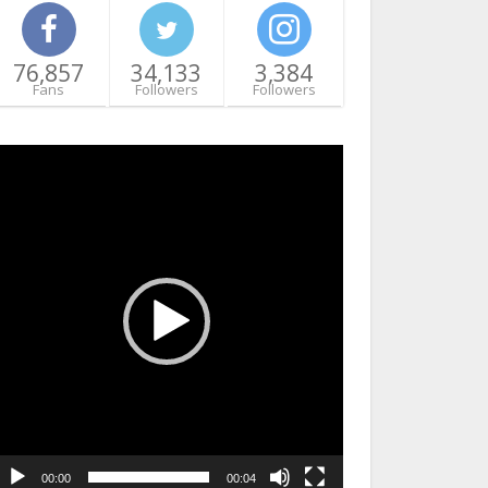
76,857
34,133
3,384
Fans
Followers
Followers
ideo
layer
00:00
00:04