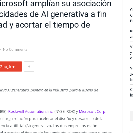
crosoft amplían su asociación
C
idades de AI generativa a fin
C
P
ad y acortar el tiempo de
K
a
V
No Comments
y
d
+
Google+
V
g
f
C
eva AI generativa, pionera en la industria, para el diseño de
l
RE)–
Rockwell Automation, Inc
. (NYSE: ROK) y
Microsoft Corp
.
larga relación para acelerar el diseño y desarrollo de la
encia artificial (AI) generativa. Las dos empresas están
 y acortar el tiempo de lanzamiento al mercado para clientes