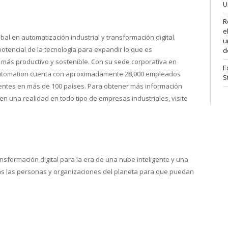
U
R
e
obal en automatización industrial y transformación digital.
u
otencial de la tecnología para expandir lo que es
d
ás productivo y sostenible. Con su sede corporativa en
E
 Automation cuenta con aproximadamente 28,000 empleados
S
ientes en más de 100 países. Para obtener más información
 una realidad en todo tipo de empresas industriales, visite
ansformación digital para la era de una nube inteligente y una
das las personas y organizaciones del planeta para que puedan