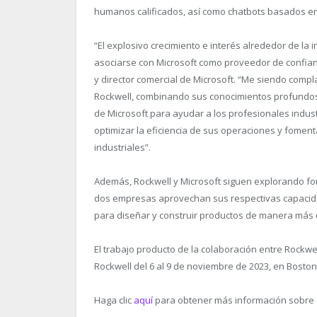
humanos calificados, así como chatbots basados en
“
El explosivo crecimiento e interés alrededor de la i
asociarse con Microsoft como proveedor de confianza
y director comercial de Microsoft. “
Me siendo complac
Rockwell, combinando sus conocimientos profundos e
de Microsoft para ayudar a los profesionales indust
optimizar la eficiencia de sus operaciones y fomen
industriales”.
Además, Rockwell y Microsoft siguen explorando for
dos empresas aprovechan sus respectivas capacidad
para diseñar y construir productos de manera más ef
El trabajo producto de la colaboración entre Rockwel
Rockwell del 6 al 9 de noviembre de 2023, en Bosto
Haga clic
aquí
para obtener más información sobre 