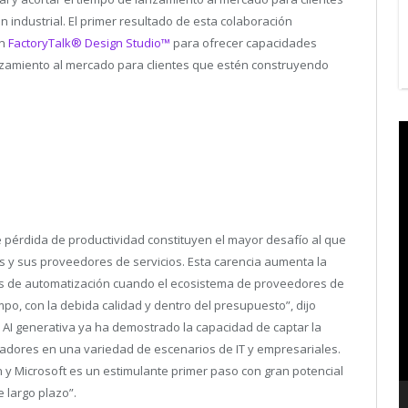
industrial. El primer resultado de esta colaboración
en
FactoryTalk® Design Studio™
para ofrecer capacidades
anzamiento al mercado para clientes que estén construyendo
V
P
te pérdida de productividad constituyen el mayor desafío al que
es y sus proveedores de servicios. Esta carencia aumenta la
tos de automatización cuando el ecosistema de proveedores de
mpo, con la debida calidad y dentro del presupuesto”, dijo
 AI generativa ya ha demostrado la capacidad de captar la
ajadores en una variedad de escenarios de IT y empresariales.
n y Microsoft es un estimulante primer paso con gran potencial
 largo plazo”.