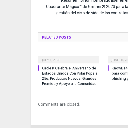
Resumen: Sirion nombrado líder en e
Cuadrante Mágico™ de Gartner® 2023 para l
gestión del ciclo de vida de los contrato
RELATED
POSTS
JULY 1, 2026
JUNE 30, 2
Circle K Celebra el Aniversario de
KnowBe4 l
Estados Unidos Con Polar Pops a
para comb
25¢, Productos Nuevos, Grandes
phishing 
Premios y Apoyo a la Comunidad
Comments are closed.