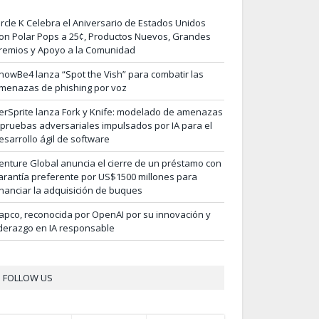
ircle K Celebra el Aniversario de Estados Unidos
on Polar Pops a 25¢, Productos Nuevos, Grandes
remios y Apoyo a la Comunidad
nowBe4 lanza “Spot the Vish” para combatir las
menazas de phishing por voz
erSprite lanza Fork y Knife: modelado de amenazas
 pruebas adversariales impulsados por IA para el
esarrollo ágil de software
enture Global anuncia el cierre de un préstamo con
arantía preferente por US$1500 millones para
inanciar la adquisición de buques
apco, reconocida por OpenAI por su innovación y
iderazgo en IA responsable
FOLLOW US