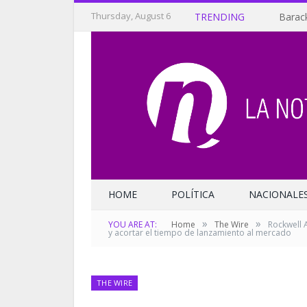
Thursday, August 6
TRENDING
Barack
HOME
POLÍTICA
NACIONALE
»
»
YOU ARE AT:
Home
The Wire
Rockwell 
y acortar el tiempo de lanzamiento al mercado
THE WIRE