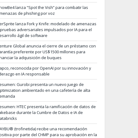
nowBe4 lanza “Spot the Vish” para combatir las
menazas de phishing por voz
erSprite lanza Fork y Knife: modelado de amenazas
 pruebas adversariales impulsados por IA para el
esarrollo ágil de software
enture Global anuncia el cierre de un préstamo con
arantía preferente por US$1500 millones para
inanciar la adquisición de buques
apco, reconocida por OpenAI por su innovación y
iderazgo en IA responsable
esumen: Gurobi presenta un nuevo juego de
ptimization ambientado en una cafetería de alta
emanda
esumen: HTEC presenta la ramificación de datos de
akebase durante la Cumbre de Datos e IA de
atabricks
AYBU® (trofinetida) recibe una recomendación
ositiva por parte del CHMP para su aprobación en la