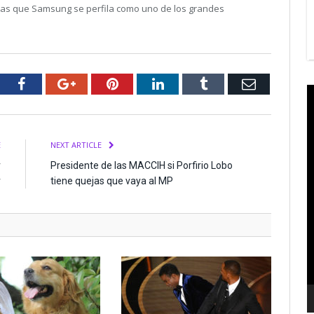
 las que Samsung se perfila como uno de los grandes
tter
Facebook
Google+
Pinterest
LinkedIn
Tumblr
Email
V
P
E
NEXT ARTICLE
r
Presidente de las MACCIH si Porfirio Lobo
r
tiene quejas que vaya al MP