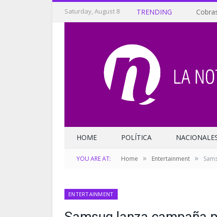
Saturday, August 8
TRENDING
Cobras
HOME
POLÍTICA
NACIONALE
»
»
YOU ARE AT:
Home
Entertainment
Sams
ENTERTAINMENT
Samsug lanza campaña pa