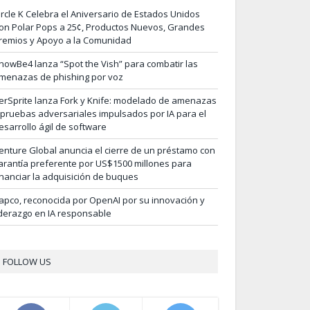
ircle K Celebra el Aniversario de Estados Unidos
on Polar Pops a 25¢, Productos Nuevos, Grandes
remios y Apoyo a la Comunidad
nowBe4 lanza “Spot the Vish” para combatir las
menazas de phishing por voz
erSprite lanza Fork y Knife: modelado de amenazas
 pruebas adversariales impulsados por IA para el
esarrollo ágil de software
enture Global anuncia el cierre de un préstamo con
arantía preferente por US$1500 millones para
inanciar la adquisición de buques
apco, reconocida por OpenAI por su innovación y
iderazgo en IA responsable
FOLLOW US