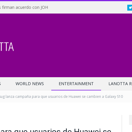
 firman acuerdo con JOH
S
WORLD NEWS
ENTERTAINMENT
LANOTTA R
ug lanza campaña para que usuarios de Huawei se cambien a Galaxy S10
ra que usuarios de Huawei se