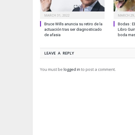
MARCH 31, 2022
MARCH 29,
Bruce Wills anuncia su retiro de la
Bodas : E
actuación tras ser diagnosticado
Libro Gui
de afasia
boda mas
LEAVE A REPLY
You must be
logged in
to post a comment.