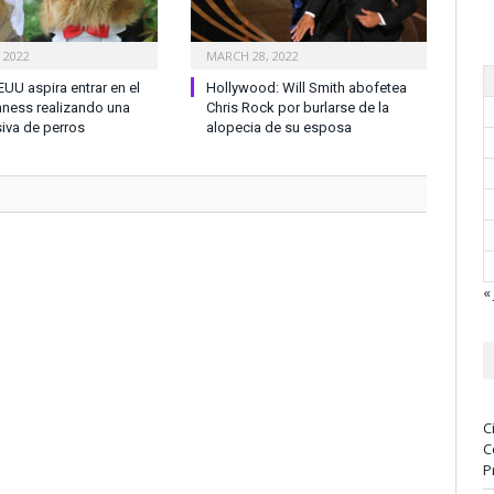
 2022
MARCH 28, 2022
EUU aspira entrar en el
Hollywood: Will Smith abofetea
nness realizando una
Chris Rock por burlarse de la
iva de perros
alopecia de su esposa
« 
C
C
P