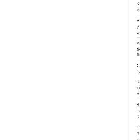
K
a
V
y
d
V
g
f
C
l
R
O
d
R
L
D
D
p
U