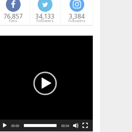
76,857
34,133
3,384
Fans
Followers
Followers
ideo
layer
00:00
00:04