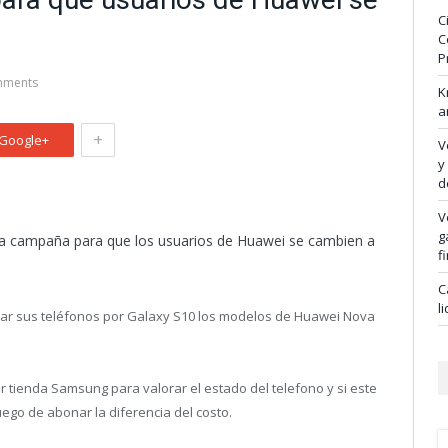
C
C
P
mments
K
a
+
Google+
V
y
d
V
g
 campaña para que los usuarios de Huawei se cambien a
f
C
l
iar sus teléfonos por Galaxy S10 los modelos de Huawei Nova
r tienda Samsung para valorar el estado del telefono y si este
ego de abonar la diferencia del costo.