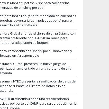
nowBe4 lanza “Spot the Vish” para combatir las
menazas de phishing por voz
erSprite lanza Fork y Knife: modelado de amenazas
 pruebas adversariales impulsados por IA para el
esarrollo ágil de software
enture Global anuncia el cierre de un préstamo con
arantía preferente por US$1500 millones para
inanciar la adquisición de buques
apco, reconocida por OpenAI por su innovación y
iderazgo en IA responsable
esumen: Gurobi presenta un nuevo juego de
ptimization ambientado en una cafetería de alta
emanda
esumen: HTEC presenta la ramificación de datos de
akebase durante la Cumbre de Datos e IA de
atabricks
AYBU® (trofinetida) recibe una recomendación
ositiva por parte del CHMP para su aprobación en la
nión Europea