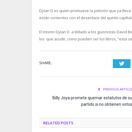
Dylan D es quien promueve la petición que ya llev
están contentos con el desenlace del quinto capítu
El mismo Dylan D a tildado a los guionistas David 
los que acudir, como pueden ser los libros, “esta 
SHARE.
Twi
PREVIOUS ARTICL
Billy Joya promete quemar estatutos de s
partido si no obtienen voto
RELATED
POSTS