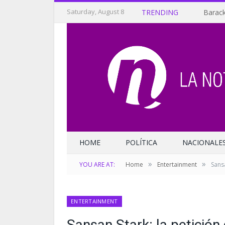
Saturday, August 8
TRENDING
Barack
HOME
POLÍTICA
NACIONALE
»
»
YOU ARE AT:
Home
Entertainment
Sansa
ENTERTAINMENT
Sansan Stark: la petición 