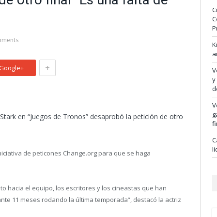
C
C
P
mments
K
a
+
Google+
V
y
d
V
g
 Stark en “Juegos de Tronos” desaprobó la petición de otro
f
C
l
iniciativa de peticones Change.org para que se haga
to hacia el equipo, los escritores y los cineastas que han
nte 11 meses rodando la última temporada”, destacó la actriz