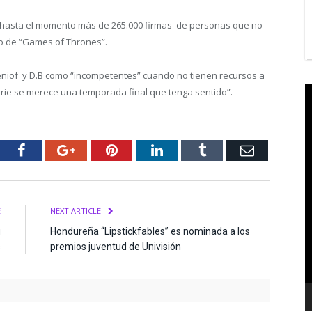
a hasta el momento más de 265.000 firmas de personas que no
lo de “Games of Thrones”.
Beniof y D.B como “incompetentes” cuando no tienen recursos a
V
serie se merece una temporada final que tenga sentido”.
P
tter
Facebook
Google+
Pinterest
LinkedIn
Tumblr
Email
E
NEXT ARTICLE
u
Hondureña “Lipstickfables” es nominada a los
s
premios juventud de Univisión