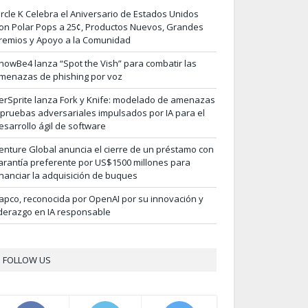
ircle K Celebra el Aniversario de Estados Unidos
on Polar Pops a 25¢, Productos Nuevos, Grandes
remios y Apoyo a la Comunidad
nowBe4 lanza “Spot the Vish” para combatir las
menazas de phishing por voz
erSprite lanza Fork y Knife: modelado de amenazas
 pruebas adversariales impulsados por IA para el
esarrollo ágil de software
enture Global anuncia el cierre de un préstamo con
arantía preferente por US$1500 millones para
inanciar la adquisición de buques
apco, reconocida por OpenAI por su innovación y
iderazgo en IA responsable
FOLLOW US