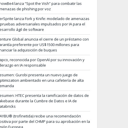
nowBe4 lanza “Spot the Vish” para combatir las
menazas de phishing por voz
erSprite lanza Fork y Knife: modelado de amenazas
 pruebas adversariales impulsados por IA para el
esarrollo ágil de software
enture Global anuncia el cierre de un préstamo con
arantía preferente por US$1500 millones para
inanciar la adquisición de buques
apco, reconocida por OpenAI por su innovación y
iderazgo en IA responsable
esumen: Gurobi presenta un nuevo juego de
ptimization ambientado en una cafetería de alta
emanda
esumen: HTEC presenta la ramificación de datos de
akebase durante la Cumbre de Datos e IA de
atabricks
AYBU® (trofinetida) recibe una recomendación
ositiva por parte del CHMP para su aprobación en la
nión Europea