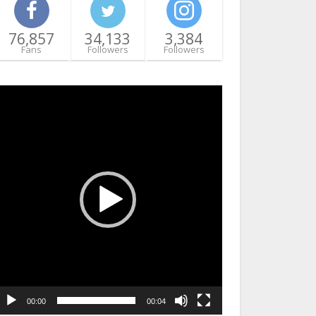
76,857
34,133
3,384
Fans
Followers
Followers
ideo
layer
00:00
00:04