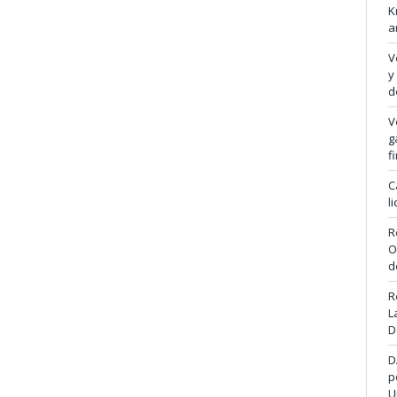
K
a
V
y
d
V
g
f
C
l
R
O
d
R
L
D
D
p
U