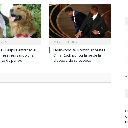
 2022
MARCH 28, 2022
EUU aspira entrar en el
Hollywood: Will Smith abofetea
nness realizando una
Chris Rock por burlarse de la
iva de perros
alopecia de su esposa
« 
C
C
P