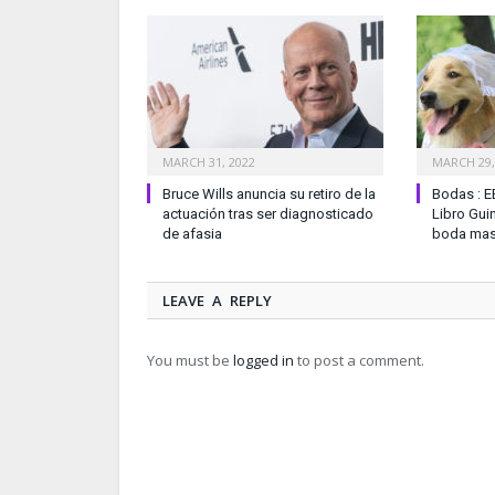
MARCH 31, 2022
MARCH 29,
Bruce Wills anuncia su retiro de la
Bodas : E
actuación tras ser diagnosticado
Libro Gui
de afasia
boda mas
LEAVE A REPLY
You must be
logged in
to post a comment.