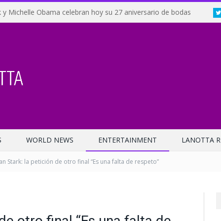
 y Michelle Obama celebran hoy su 27 aniversario de bodas
S
WORLD NEWS
ENTERTAINMENT
LANOTTA R
n Stark: la petición de otro final “Es una falta de respeto”
de otro final “Es una falta de