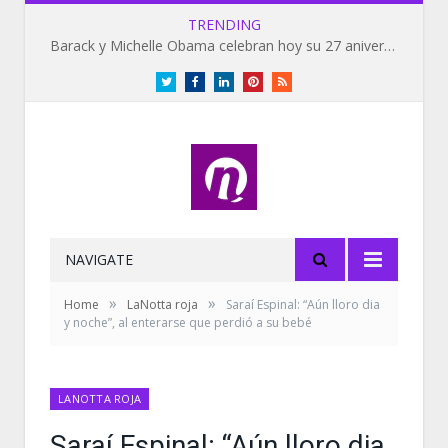
TRENDING
Barack y Michelle Obama celebran hoy su 27 aniversario de bodas
Twitter
Facebook
LinkedIn
Pinterest
RSS
NAVIGATE
»
»
Home
LaNotta roja
Saraí Espinal: “Aún lloro dia
y noche”, al enterarse que perdió a su bebé
LANOTTA ROJA
Saraí Espinal: “Aún lloro dia