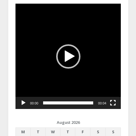
Video
Player
00:00
00:04
August 2026
M
T
W
T
F
S
S