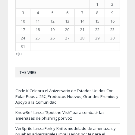
1
2
3
4
5
6
7
8
9
10
11
12
13
14
15
16
17
18
19
20
21
22
23
24
25
26
27
28
29
30
31
« Jul
THE WIRE
Circle K Celebra el Aniversario de Estados Unidos Con
Polar Pops a 25¢, Productos Nuevos, Grandes Premios y
Apoyo a la Comunidad
KnowBe4 lanza “Spot the Vish” para combatir las
amenazas de phishing por voz
VerSprite lanza Fork y Knife: modelado de amenazas y
pruebas adversariales impulsados por IA para el