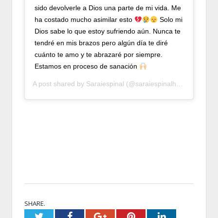
sido devolverle a Dios una parte de mi vida. Me
ha costado mucho asimilar esto
Solo mi
Dios sabe lo que estoy sufriendo aún. Nunca te
tendré en mis brazos pero algún día te diré
cuánto te amo y te abrazaré por siempre.
Estamos en proceso de sanación
A post shared by
Saraiespinal
(@saraiespinalhn) on
Jan 14,
SHARE.
Twitter
Facebook
Google+
Pinterest
LinkedIn