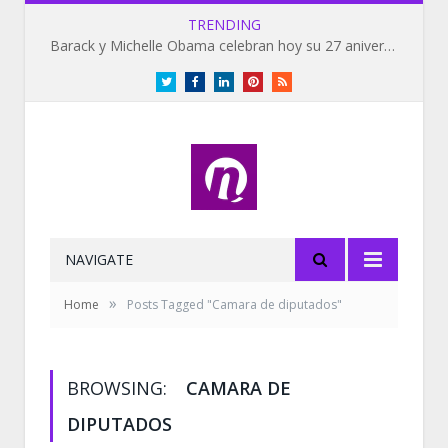
TRENDING
Barack y Michelle Obama celebran hoy su 27 aniversario de bodas
Twitter
Facebook
LinkedIn
Pinterest
RSS
NAVIGATE
»
Home
Posts Tagged "Camara de diputados"
BROWSING:
CAMARA DE
DIPUTADOS