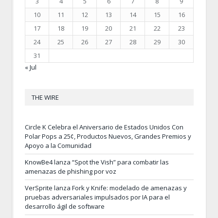
3
4
5
6
7
8
9
10
11
12
13
14
15
16
17
18
19
20
21
22
23
24
25
26
27
28
29
30
31
« Jul
THE WIRE
Circle K Celebra el Aniversario de Estados Unidos Con
Polar Pops a 25¢, Productos Nuevos, Grandes Premios y
Apoyo a la Comunidad
KnowBe4 lanza “Spot the Vish” para combatir las
amenazas de phishing por voz
VerSprite lanza Fork y Knife: modelado de amenazas y
pruebas adversariales impulsados por IA para el
desarrollo ágil de software