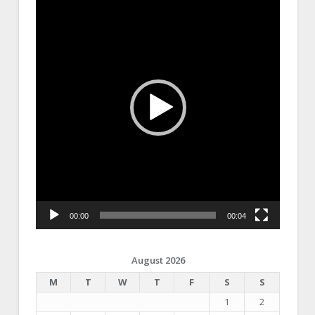
Player
00:00
00:04
August 2026
M
T
W
T
F
S
S
1
2