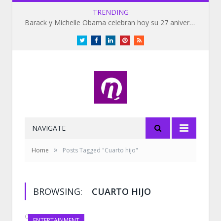
TRENDING
Barack y Michelle Obama celebran hoy su 27 aniversario de bodas
Twitter
Facebook
LinkedIn
Pinterest
RSS
NAVIGATE
»
Home
Posts Tagged "Cuarto hijo"
BROWSING:
CUARTO HIJO
OCTOBER 30, 2019
ENTERTAINMENT