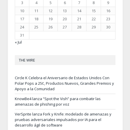
3
4
5
6
7
8
9
10
11
12
13
14
15
16
17
18
19
20
21
22
23
24
25
26
27
28
29
30
31
« Jul
THE WIRE
Circle K Celebra el Aniversario de Estados Unidos Con
Polar Pops a 25¢, Productos Nuevos, Grandes Premios y
Apoyo a la Comunidad
KnowBe4 lanza “Spot the Vish” para combatir las
amenazas de phishing por voz
VerSprite lanza Fork y Knife: modelado de amenazas y
pruebas adversariales impulsados por IA para el
desarrollo ágil de software