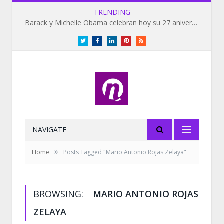
TRENDING
Barack y Michelle Obama celebran hoy su 27 aniversario de bodas
Twitter
Facebook
LinkedIn
Pinterest
RSS
NAVIGATE
»
Home
Posts Tagged "Mario Antonio Rojas Zelaya"
BROWSING:
MARIO ANTONIO ROJAS
ZELAYA