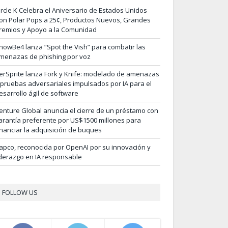
ircle K Celebra el Aniversario de Estados Unidos
on Polar Pops a 25¢, Productos Nuevos, Grandes
remios y Apoyo a la Comunidad
nowBe4 lanza “Spot the Vish” para combatir las
menazas de phishing por voz
erSprite lanza Fork y Knife: modelado de amenazas
 pruebas adversariales impulsados por IA para el
esarrollo ágil de software
enture Global anuncia el cierre de un préstamo con
arantía preferente por US$1500 millones para
inanciar la adquisición de buques
apco, reconocida por OpenAI por su innovación y
iderazgo en IA responsable
FOLLOW US