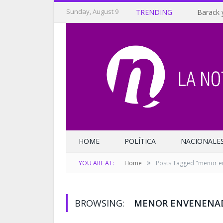
Sunday, August 9
TRENDING
Barack 
HOME
POLÍTICA
NACIONALE
»
YOU ARE AT:
Home
Posts Tagged "menor 
BROWSING:
MENOR ENVENENA