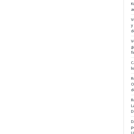
K
a
V
y
d
V
g
f
C
l
R
O
d
R
L
D
D
p
U