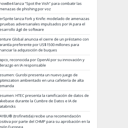
nowBe4 lanza “Spot the Vish” para combatir las
menazas de phishing por voz
erSprite lanza Fork y Knife: modelado de amenazas
 pruebas adversariales impulsados por IA para el
esarrollo ágil de software
enture Global anuncia el cierre de un préstamo con
arantía preferente por US$1500 millones para
inanciar la adquisición de buques
apco, reconocida por OpenAI por su innovación y
iderazgo en IA responsable
esumen: Gurobi presenta un nuevo juego de
ptimization ambientado en una cafetería de alta
emanda
esumen: HTEC presenta la ramificación de datos de
akebase durante la Cumbre de Datos e IA de
atabricks
AYBU® (trofinetida) recibe una recomendación
ositiva por parte del CHMP para su aprobación en la
nión Europea