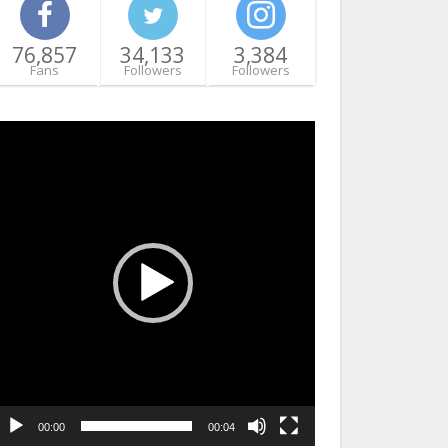
76,857
34,133
3,384
Fans
Followers
Followers
ideo
layer
00:00
00:04