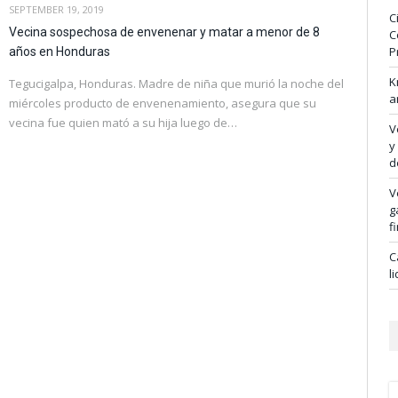
SEPTEMBER 19, 2019
C
Vecina sospechosa de envenenar y matar a menor de 8
C
P
años en Honduras
K
Tegucigalpa, Honduras. Madre de niña que murió la noche del
a
miércoles producto de envenenamiento, asegura que su
vecina fue quien mató a su hija luego de…
V
y
d
V
g
f
C
l