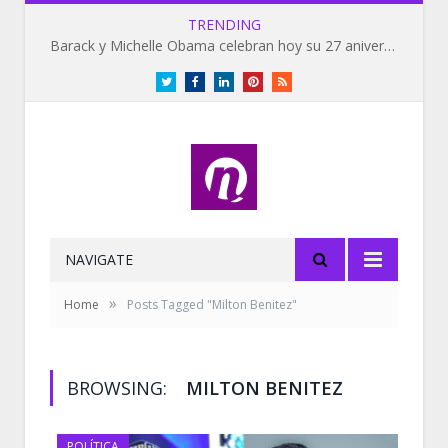
TRENDING
Barack y Michelle Obama celebran hoy su 27 aniversario de bodas
Twitter
Facebook
LinkedIn
Pinterest
RSS
NAVIGATE
»
Home
Posts Tagged "Milton Benitez"
BROWSING:
MILTON BENITEZ
POLÍTICA