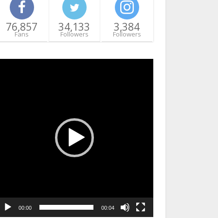
76,857
34,133
3,384
Fans
Followers
Followers
ideo
layer
00:00
00:04