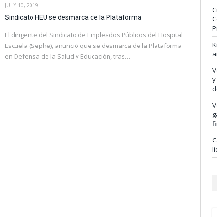
JULY 10, 2019
C
Sindicato HEU se desmarca de la Plataforma
C
P
El dirigente del Sindicato de Empleados Públicos del Hospital
K
Escuela (Sephe), anunció que se desmarca de la Plataforma
a
en Defensa de la Salud y Educación, tras…
V
y
d
V
g
f
C
l