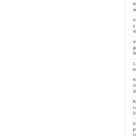
K
a
V
y
d
V
g
f
C
l
R
O
d
R
L
D
D
p
U