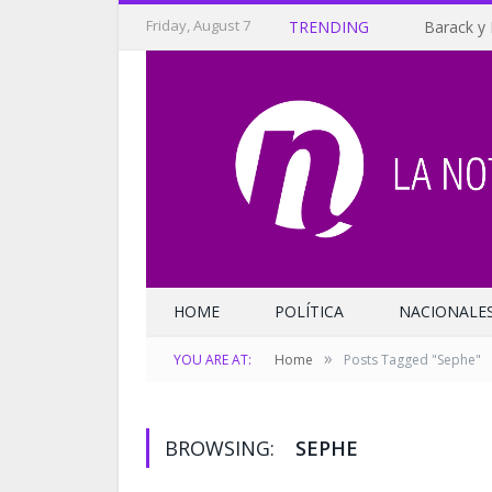
Friday, August 7
TRENDING
Barack y 
HOME
POLÍTICA
NACIONALE
»
YOU ARE AT:
Home
Posts Tagged "Sephe"
BROWSING:
SEPHE