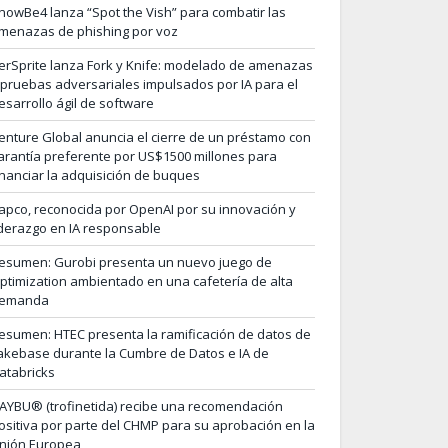
nowBe4 lanza “Spot the Vish” para combatir las
menazas de phishing por voz
erSprite lanza Fork y Knife: modelado de amenazas
 pruebas adversariales impulsados por IA para el
esarrollo ágil de software
enture Global anuncia el cierre de un préstamo con
arantía preferente por US$1500 millones para
inanciar la adquisición de buques
apco, reconocida por OpenAI por su innovación y
iderazgo en IA responsable
esumen: Gurobi presenta un nuevo juego de
ptimization ambientado en una cafetería de alta
emanda
esumen: HTEC presenta la ramificación de datos de
akebase durante la Cumbre de Datos e IA de
atabricks
AYBU® (trofinetida) recibe una recomendación
ositiva por parte del CHMP para su aprobación en la
nión Europea