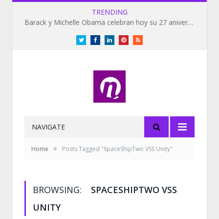
TRENDING
Barack y Michelle Obama celebran hoy su 27 aniversario de bodas
Twitter
Facebook
LinkedIn
Pinterest
RSS
NAVIGATE
»
Home
Posts Tagged "SpaceShipTwo VSS Unity"
BROWSING:
SPACESHIPTWO VSS
UNITY