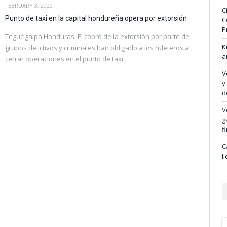
FEBRUARY 3, 2020
C
Punto de taxi en la capital hondureña opera por extorsión
C
P
Tegucigalpa,Honduras. El cobro de la extorsión por parte de
K
grupos delictivos y criminales han obligado a los ruleteros a
a
cerrar operaciones en el punto de taxi…
V
y
d
V
g
f
C
l