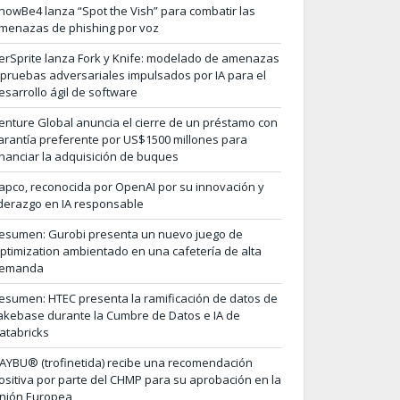
nowBe4 lanza “Spot the Vish” para combatir las
menazas de phishing por voz
erSprite lanza Fork y Knife: modelado de amenazas
 pruebas adversariales impulsados por IA para el
esarrollo ágil de software
enture Global anuncia el cierre de un préstamo con
arantía preferente por US$1500 millones para
inanciar la adquisición de buques
apco, reconocida por OpenAI por su innovación y
iderazgo en IA responsable
esumen: Gurobi presenta un nuevo juego de
ptimization ambientado en una cafetería de alta
emanda
esumen: HTEC presenta la ramificación de datos de
akebase durante la Cumbre de Datos e IA de
atabricks
AYBU® (trofinetida) recibe una recomendación
ositiva por parte del CHMP para su aprobación en la
nión Europea