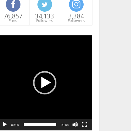
76,857
34,133
3,384
Fans
Followers
Followers
ideo
layer
00:00
00:04