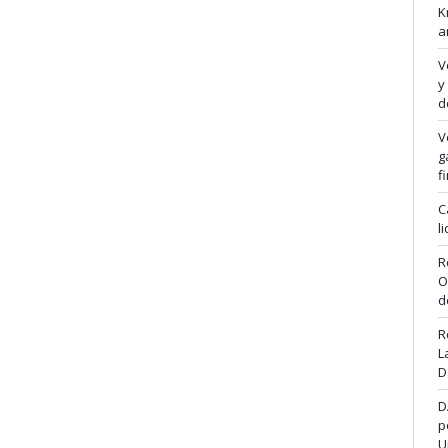
K
a
V
y
d
V
g
f
C
l
R
O
d
R
L
D
D
p
U