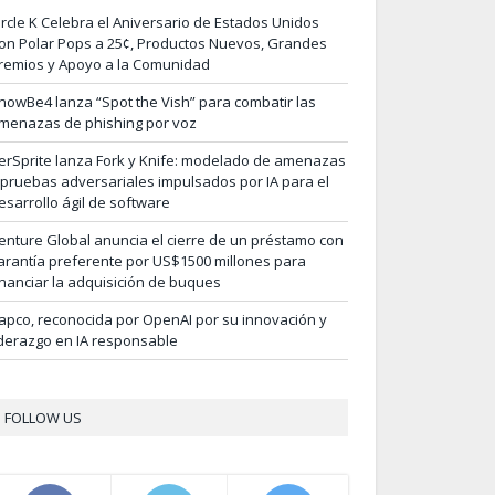
ircle K Celebra el Aniversario de Estados Unidos
on Polar Pops a 25¢, Productos Nuevos, Grandes
remios y Apoyo a la Comunidad
nowBe4 lanza “Spot the Vish” para combatir las
menazas de phishing por voz
erSprite lanza Fork y Knife: modelado de amenazas
 pruebas adversariales impulsados por IA para el
esarrollo ágil de software
enture Global anuncia el cierre de un préstamo con
arantía preferente por US$1500 millones para
inanciar la adquisición de buques
apco, reconocida por OpenAI por su innovación y
iderazgo en IA responsable
FOLLOW US