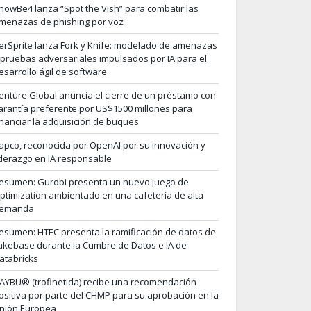
nowBe4 lanza “Spot the Vish” para combatir las
menazas de phishing por voz
erSprite lanza Fork y Knife: modelado de amenazas
 pruebas adversariales impulsados por IA para el
esarrollo ágil de software
enture Global anuncia el cierre de un préstamo con
arantía preferente por US$1500 millones para
inanciar la adquisición de buques
apco, reconocida por OpenAI por su innovación y
iderazgo en IA responsable
esumen: Gurobi presenta un nuevo juego de
ptimization ambientado en una cafetería de alta
emanda
esumen: HTEC presenta la ramificación de datos de
akebase durante la Cumbre de Datos e IA de
atabricks
AYBU® (trofinetida) recibe una recomendación
ositiva por parte del CHMP para su aprobación en la
nión Europea