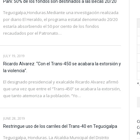
Pani: 50% de los fondos son destinados a las Becas 20/20
Tegucigalpa,Honduras.Mediante una investigación realizada
por diario El Heraldo, el programa estatal denominado 20/20
estaría absorbiendo el 50 por ciento de los fondos
recaudados por el Patronato…
JULY 19, 2019
Ricardo Alvarez: “Con el Trans-450 se acabara la extorsión y
la violencia”.
El designado presidencial y exalcalde Ricardo Alvarez afirmó
« 
que una vez que entre el “Trans-450” se acabara la extorsión,
que tanto atemoriza a la población. “Yo…
JUNE 28, 2019
C
Restringue uso de los carriles del Trans-40 en Tegucigalpa
C
P
Tegucigalpa, Honduras. La Alcaldia Municipal del Distrito