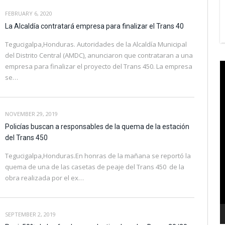
FEBRUARY 6, 2020
La Alcaldía contratará empresa para finalizar el Trans 40
Tegucigalpa,Honduras. Autoridades de la Alcaldía Municipal
del Distrito Central (AMDC), anunciaron que contrataran a una
V
empresa para finalizar el proyecto del Trans 450. La empresa
P
se…
NOVEMBER 29, 2019
Policías buscan a responsables de la quema de la estación
del Trans 450
Tegucigalpa,Honduras.En honras de la mañana se reportó la
quema de una de las casetas de peaje del Trans 450 de la
obra realizada por el ex…
SEPTEMBER 2, 2019