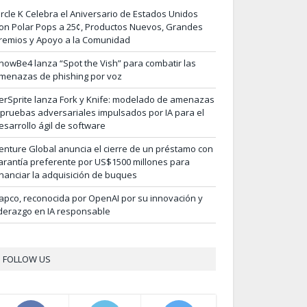
ircle K Celebra el Aniversario de Estados Unidos
on Polar Pops a 25¢, Productos Nuevos, Grandes
remios y Apoyo a la Comunidad
nowBe4 lanza “Spot the Vish” para combatir las
menazas de phishing por voz
erSprite lanza Fork y Knife: modelado de amenazas
 pruebas adversariales impulsados por IA para el
esarrollo ágil de software
enture Global anuncia el cierre de un préstamo con
arantía preferente por US$1500 millones para
inanciar la adquisición de buques
apco, reconocida por OpenAI por su innovación y
iderazgo en IA responsable
FOLLOW US