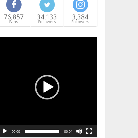
76,857
34,133
3,384
Fans
Followers
Followers
ideo
layer
00:00
00:04