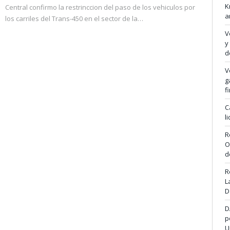
K
Central confirmo la restrinccion del paso de los vehiculos por
a
los carriles del Trans-450 en el sector de la…
V
y
d
V
g
f
C
l
R
O
d
R
L
D
D
p
U