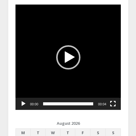
Video
Player
00:00
00:04
August 2026
M
T
W
T
F
S
S