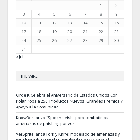
1
2
3
4
5
6
7
8
9
10
11
12
13
14
15
16
17
18
19
20
21
22
23
24
25
26
27
28
29
30
31
« Jul
THE WIRE
Circle K Celebra el Aniversario de Estados Unidos Con
Polar Pops a 25¢, Productos Nuevos, Grandes Premios y
Apoyo a la Comunidad
KnowBe4 lanza “Spot the Vish” para combatir las
amenazas de phishing por voz
VerSprite lanza Fork y Knife: modelado de amenazas y