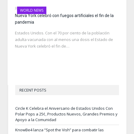
JUNE 16, 2021
WORLD NEWS
Nueva York celebró con fuegos artificiales el fin de la
pandemia
Estados Unidos. Con el 70 por ciento de la población
adulta vacunada con al menos una dosis el Estado de
Nueva York celebró el fin de…
RECENT POSTS
Circle K Celebra el Aniversario de Estados Unidos Con
Polar Pops a 25¢, Productos Nuevos, Grandes Premios y
Apoyo a la Comunidad
KnowBe4 lanza “Spot the Vish” para combatir las