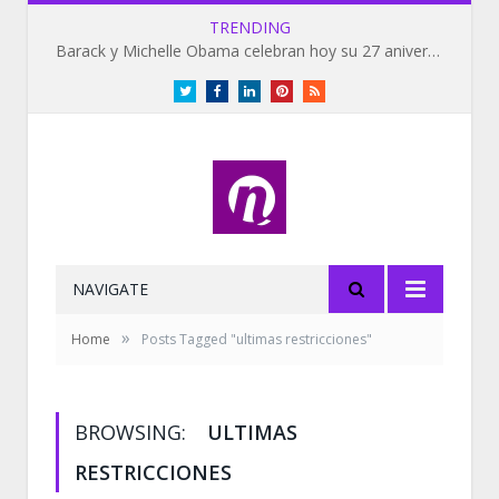
TRENDING
Barack y Michelle Obama celebran hoy su 27 aniversario de bodas
Twitter
Facebook
LinkedIn
Pinterest
RSS
NAVIGATE
»
Home
Posts Tagged "ultimas restricciones"
BROWSING:
ULTIMAS
RESTRICCIONES