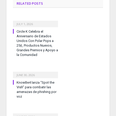
RELATED
POSTS
JULY 1, 2026
Circle K Celebra el
Aniversario de Estados
Unidos Con Polar Pops a
25¢, Productos Nuevos,
Grandes Premios y Apoyo a
la Comunidad
JUNE 30, 2026
KnowBe4 lanza “Spot the
Vish” para combatir las
amenazas de phishing por
voz