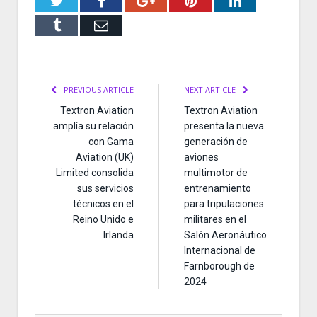
Twitter
Facebook
Google+
Pinterest
LinkedIn
Tumblr
Email
PREVIOUS ARTICLE
NEXT ARTICLE
Textron Aviation
Textron Aviation
amplía su relación
presenta la nueva
con Gama
generación de
Aviation (UK)
aviones
Limited consolida
multimotor de
sus servicios
entrenamiento
técnicos en el
para tripulaciones
Reino Unido e
militares en el
Irlanda
Salón Aeronáutico
Internacional de
Farnborough de
2024