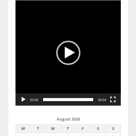
Video
Player
00:00
00:04
August 2026
M
T
W
T
F
S
S