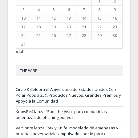
1
2
3
4
5
6
7
8
9
10
11
12
13
14
15
16
17
18
19
20
21
22
23
24
25
26
27
28
29
30
31
« Jul
THE WIRE
Circle K Celebra el Aniversario de Estados Unidos Con
Polar Pops a 25¢, Productos Nuevos, Grandes Premios y
Apoyo a la Comunidad
KnowBe4 lanza “Spot the Vish” para combatir las
amenazas de phishing por voz
VerSprite lanza Fork y Knife: modelado de amenazas y
pruebas adversariales impulsados por IA para el