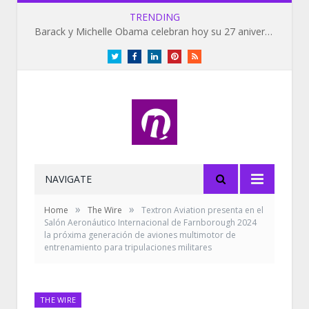
TRENDING
Barack y Michelle Obama celebran hoy su 27 aniversario de bodas
Twitter
Facebook
LinkedIn
Pinterest
RSS
NAVIGATE
»
»
Home
The Wire
Textron Aviation presenta en el
Salón Aeronáutico Internacional de Farnborough 2024
la próxima generación de aviones multimotor de
entrenamiento para tripulaciones militares
THE WIRE