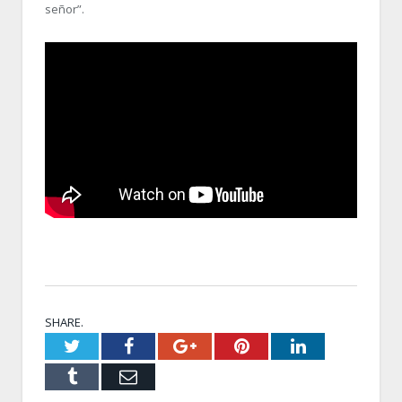
señor”.
SHARE.
Twitter
Facebook
Google+
Pinterest
LinkedIn
Tumblr
Email