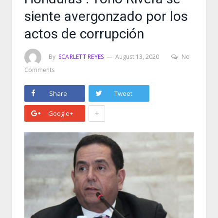
siente avergonzado por los
actos de corrupción
By
SCARLETT REYES
August 13, 2020
No
Comments
Share
Tweet
+
Google+