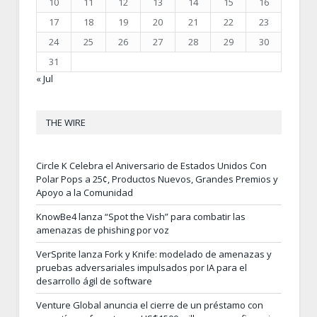
10
11
12
13
14
15
16
17
18
19
20
21
22
23
24
25
26
27
28
29
30
31
« Jul
THE WIRE
Circle K Celebra el Aniversario de Estados Unidos Con
Polar Pops a 25¢, Productos Nuevos, Grandes Premios y
Apoyo a la Comunidad
KnowBe4 lanza “Spot the Vish” para combatir las
amenazas de phishing por voz
VerSprite lanza Fork y Knife: modelado de amenazas y
pruebas adversariales impulsados por IA para el
desarrollo ágil de software
Venture Global anuncia el cierre de un préstamo con