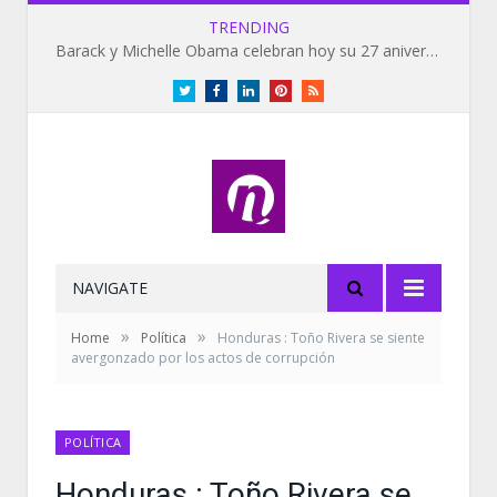
TRENDING
Barack y Michelle Obama celebran hoy su 27 aniversario de bodas
Twitter
Facebook
LinkedIn
Pinterest
RSS
NAVIGATE
»
»
Home
Política
Honduras : Toño Rivera se siente
avergonzado por los actos de corrupción
POLÍTICA
Honduras : Toño Rivera se