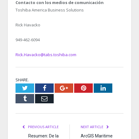
Contacto con los medios de comunicación
Toshiba America Business Solutions
Rick Havacko
949-462-6094
Rick.Havacko@tabs.toshiba.com
SHARE.
Twitter
Facebook
Google+
Pinterest
LinkedIn
Tumblr
Email
PREVIOUS ARTICLE
NEXT ARTICLE
Resumen: De la
ArcGIS Maritime