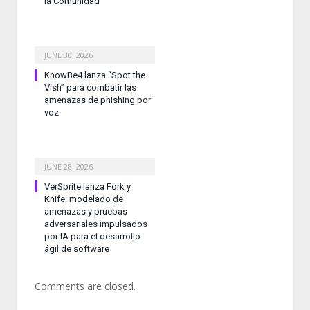
la Comunidad
JUNE 30, 2026
KnowBe4 lanza “Spot the
Vish” para combatir las
amenazas de phishing por
voz
JUNE 28, 2026
VerSprite lanza Fork y
Knife: modelado de
amenazas y pruebas
adversariales impulsados
por IA para el desarrollo
ágil de software
Comments are closed.