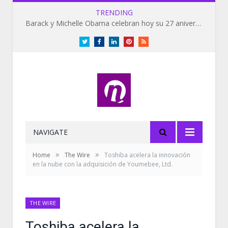
TRENDING
Barack y Michelle Obama celebran hoy su 27 aniversario de bodas
Twitter
Facebook
LinkedIn
Pinterest
RSS
NAVIGATE
»
»
Home
The Wire
Toshiba acelera la innovación
en la nube con la adquisición de Youmebee, Ltd.
THE WIRE
Toshiba acelera la