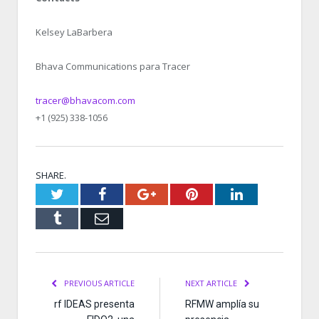
Kelsey LaBarbera
Bhava Communications para Tracer
tracer@bhavacom.com
+1 (925) 338-1056
SHARE.
Twitter
Facebook
Google+
Pinterest
LinkedIn
Tumblr
Email
PREVIOUS ARTICLE
NEXT ARTICLE
rf IDEAS presenta
RFMW amplía su