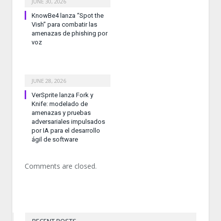
JUNE 30, 2026
KnowBe4 lanza “Spot the
Vish” para combatir las
amenazas de phishing por
voz
JUNE 28, 2026
VerSprite lanza Fork y
Knife: modelado de
amenazas y pruebas
adversariales impulsados
por IA para el desarrollo
ágil de software
Comments are closed.
RECENT POSTS