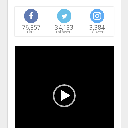
76,857
34,133
3,384
Fans
Followers
Followers
Video
Player