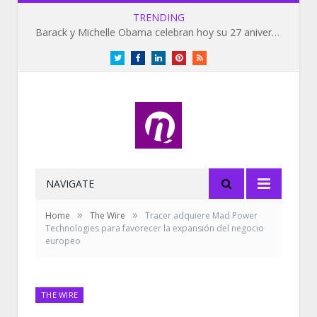
TRENDING
Barack y Michelle Obama celebran hoy su 27 aniversario de bodas
Twitter
Facebook
LinkedIn
Pinterest
RSS
NAVIGATE
»
»
Home
The Wire
Tracer adquiere Mad Power
Technologies para favorecer la expansión del negocio
europeo
THE WIRE