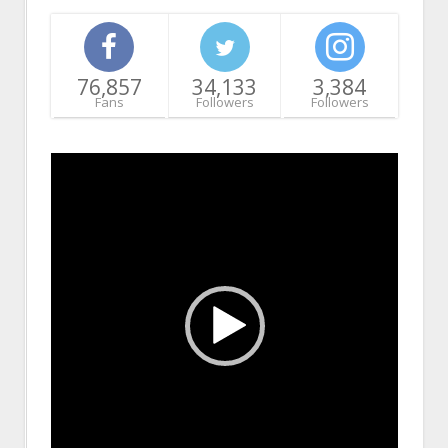
76,857
34,133
3,384
Fans
Followers
Followers
Video
Player