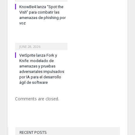
KnowBe4 lanza “Spot the
Vish” para combatir las
amenazas de phishing por
voz
JUNE 28, 2026
VerSprite lanza Fork y
Knife: modelado de
amenazas y pruebas
adversariales impulsados
por IA para el desarrollo
ágil de software
Comments are closed.
RECENT POSTS