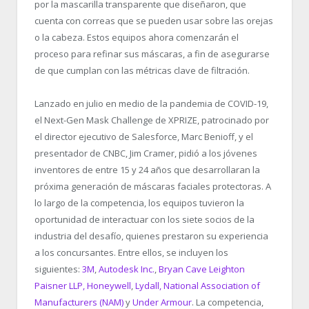
por la mascarilla transparente que diseñaron, que
cuenta con correas que se pueden usar sobre las orejas
o la cabeza. Estos equipos ahora comenzarán el
proceso para refinar sus máscaras, a fin de asegurarse
de que cumplan con las métricas clave de filtración.
Lanzado en julio en medio de la pandemia de COVID-19,
el Next-Gen Mask Challenge de XPRIZE, patrocinado por
el director ejecutivo de Salesforce, Marc Benioff, y el
presentador de CNBC, Jim Cramer, pidió a los jóvenes
inventores de entre 15 y 24 años que desarrollaran la
próxima generación de máscaras faciales protectoras. A
lo largo de la competencia, los equipos tuvieron la
oportunidad de interactuar con los siete socios de la
industria del desafío, quienes prestaron su experiencia
a los concursantes. Entre ellos, se incluyen los
siguientes:
3M
,
Autodesk Inc.
,
Bryan Cave Leighton
Paisner LLP,
Honeywell
,
Lydall,
National Association of
Manufacturers (NAM)
y
Under Armour
. La competencia,