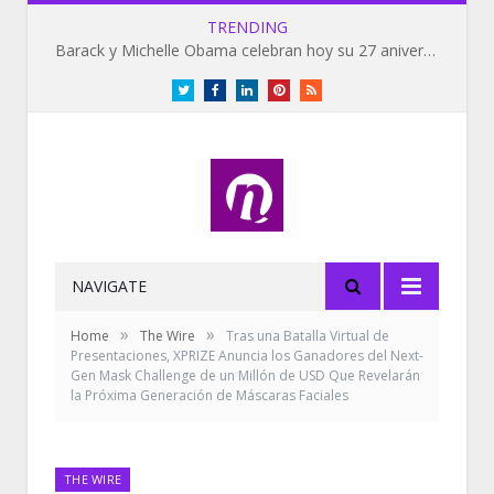
TRENDING
Barack y Michelle Obama celebran hoy su 27 aniversario de bodas
Twitter
Facebook
LinkedIn
Pinterest
RSS
NAVIGATE
»
»
Home
The Wire
Tras una Batalla Virtual de
Presentaciones, XPRIZE Anuncia los Ganadores del Next-
Gen Mask Challenge de un Millón de USD Que Revelarán
la Próxima Generación de Máscaras Faciales
THE WIRE