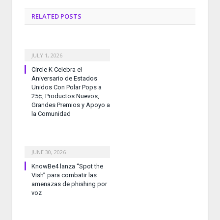
RELATED
POSTS
JULY 1, 2026
Circle K Celebra el
Aniversario de Estados
Unidos Con Polar Pops a
25¢, Productos Nuevos,
Grandes Premios y Apoyo a
la Comunidad
JUNE 30, 2026
KnowBe4 lanza “Spot the
Vish” para combatir las
amenazas de phishing por
voz