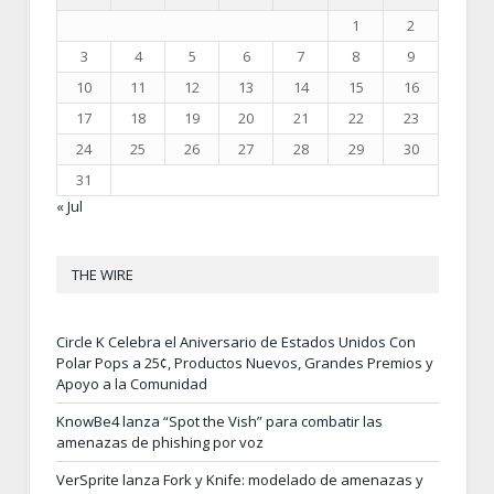
1
2
3
4
5
6
7
8
9
10
11
12
13
14
15
16
17
18
19
20
21
22
23
24
25
26
27
28
29
30
31
« Jul
THE WIRE
Circle K Celebra el Aniversario de Estados Unidos Con
Polar Pops a 25¢, Productos Nuevos, Grandes Premios y
Apoyo a la Comunidad
KnowBe4 lanza “Spot the Vish” para combatir las
amenazas de phishing por voz
VerSprite lanza Fork y Knife: modelado de amenazas y