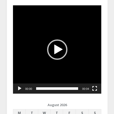
Video
Player
00:00
00:04
August 2026
M
T
W
T
F
S
S