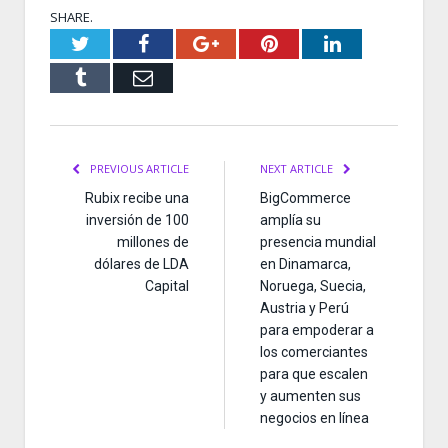
SHARE.
Twitter
Facebook
Google+
Pinterest
LinkedIn
Tumblr
Email
PREVIOUS ARTICLE
NEXT ARTICLE
Rubix recibe una
BigCommerce
inversión de 100
amplía su
millones de
presencia mundial
dólares de LDA
en Dinamarca,
Capital
Noruega, Suecia,
Austria y Perú
para empoderar a
los comerciantes
para que escalen
y aumenten sus
negocios en línea