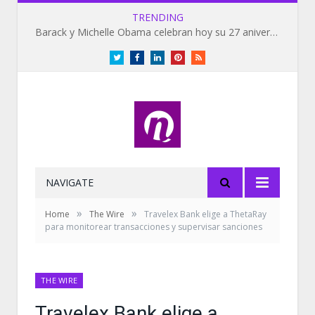
TRENDING
Barack y Michelle Obama celebran hoy su 27 aniversario de bodas
Twitter
Facebook
LinkedIn
Pinterest
RSS
NAVIGATE
»
»
Home
The Wire
Travelex Bank elige a ThetaRay
para monitorear transacciones y supervisar sanciones
THE WIRE
Travelex Bank elige a