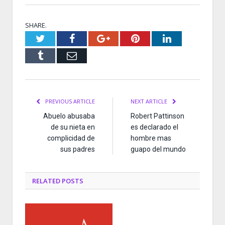
SHARE.
Twitter
Facebook
Google+
Pinterest
LinkedIn
Tumblr
Email
PREVIOUS ARTICLE
NEXT ARTICLE
Abuelo abusaba
Robert Pattinson
de su nieta en
es declarado el
complicidad de
hombre mas
sus padres
guapo del mundo
RELATED
POSTS