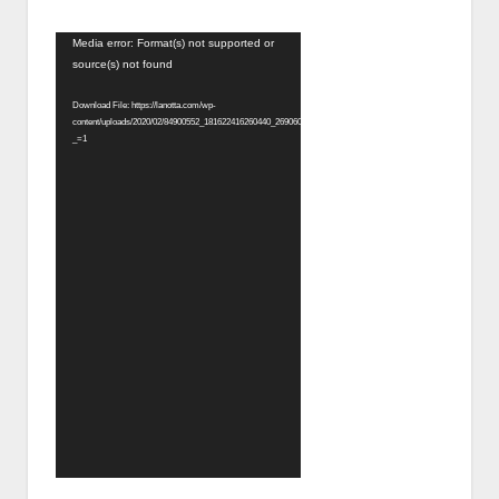
Video
Media error: Format(s) not supported or
source(s) not found
Player
Download File: https://lanotta.com/wp-
content/uploads/2020/02/84900552_181622416260440_2690609716010156032_n.mp4?
_=1