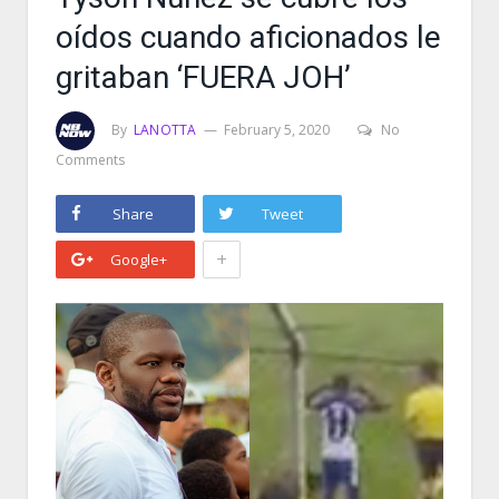
oídos cuando aficionados le
gritaban ‘FUERA JOH’
By
LANOTTA
February 5, 2020
No
Comments
Share
Tweet
+
Google+