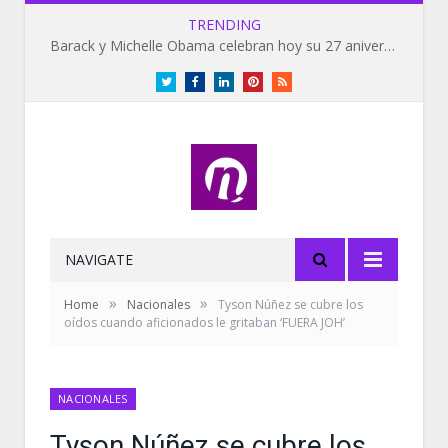
TRENDING
Barack y Michelle Obama celebran hoy su 27 aniversario de bodas
Twitter
Facebook
LinkedIn
Pinterest
RSS
NAVIGATE
»
»
Home
Nacionales
Tyson Núñez se cubre los
oídos cuando aficionados le gritaban ‘FUERA JOH’
NACIONALES
Tyson Núñez se cubre los