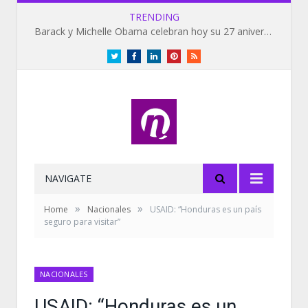
TRENDING
Barack y Michelle Obama celebran hoy su 27 aniversario de bodas
Twitter
Facebook
LinkedIn
Pinterest
RSS
NAVIGATE
»
»
Home
Nacionales
USAID: “Honduras es un país
seguro para visitar”
NACIONALES
USAID: “Honduras es un