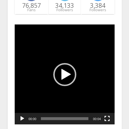
76,857
34,133
3,384
Fans
Followers
Followers
Video
Player
00:00
00:04