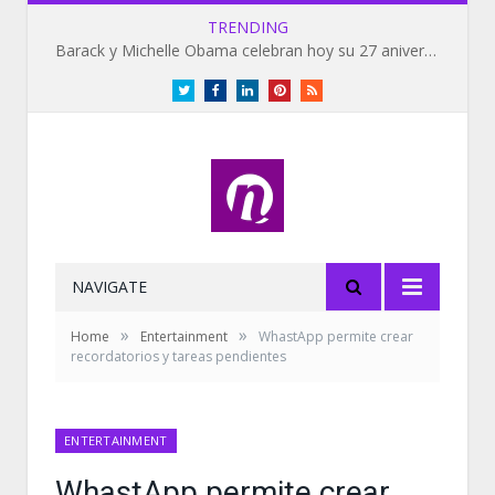
TRENDING
Barack y Michelle Obama celebran hoy su 27 aniversario de bodas
Twitter
Facebook
LinkedIn
Pinterest
RSS
NAVIGATE
»
»
Home
Entertainment
WhastApp permite crear
recordatorios y tareas pendientes
ENTERTAINMENT
WhastApp permite crear