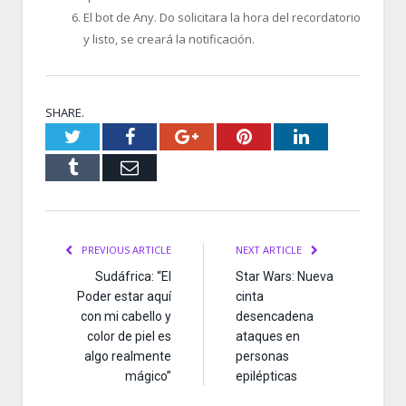
El bot de Any. Do solicitara la hora del recordatorio
y listo, se creará la notificación.
SHARE.
Twitter
Facebook
Google+
Pinterest
LinkedIn
Tumblr
Email
PREVIOUS ARTICLE
NEXT ARTICLE
Sudáfrica: “El
Star Wars: Nueva
Poder estar aquí
cinta
con mi cabello y
desencadena
color de piel es
ataques en
algo realmente
personas
mágico”
epilépticas