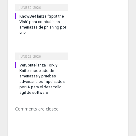
JUNE 30, 2026
KnowBe4 lanza “Spot the
Vish” para combatir las
amenazas de phishing por
voz
JUNE 28, 2026
VerSprite lanza Fork y
Knife: modelado de
amenazas y pruebas
adversariales impulsados
por IA para el desarrollo
ágil de software
Comments are closed.