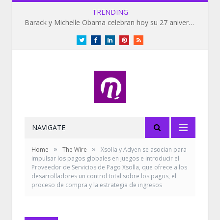
TRENDING
Barack y Michelle Obama celebran hoy su 27 aniversario de bodas
Twitter
Facebook
LinkedIn
Pinterest
RSS
NAVIGATE
»
»
Home
The Wire
Xsolla y Adyen se asocian para
impulsar los pagos globales en juegos e introducir el
Proveedor de Servicios de Pago Xsolla, que ofrece a los
desarrolladores un control total sobre los pagos, el
proceso de compra y la estrategia de ingresos