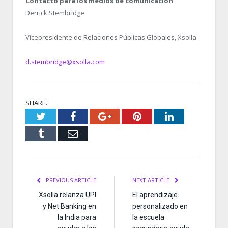
Contacto para los medios de comunicación
Derrick Stembridge
Vicepresidente de Relaciones Públicas Globales, Xsolla
d.stembridge@xsolla.com
SHARE.
Twitter
Facebook
Google+
Pinterest
LinkedIn
Tumblr
Email
PREVIOUS ARTICLE
NEXT ARTICLE
Xsolla relanza UPI
El aprendizaje
y Net Banking en
personalizado en
la India para
la escuela