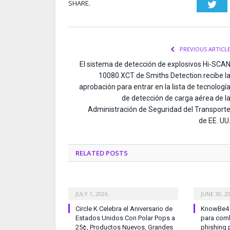
SHARE.
Twi
PREVIOUS ARTICL
El sistema de detección de explosivos Hi-SCA
10080 XCT de Smiths Detection recibe l
aprobación para entrar en la lista de tecnologí
de detección de carga aérea de l
Administración de Seguridad del Transport
de EE. UU
RELATED
POSTS
JULY 1, 2026
JUNE 30, 2
Circle K Celebra el Aniversario de
KnowBe4 l
Estados Unidos Con Polar Pops a
para comb
25¢, Productos Nuevos, Grandes
phishing 