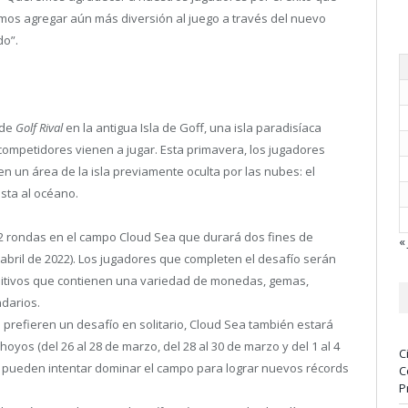
mos agregar aún más diversión al juego a través del nuevo
do”.
 de
Golf Rival
en la antigua Isla de Goff, una isla paradisíaca
ompetidores vienen a jugar. Esta primavera, los jugadores
n un área de la isla previamente oculta por las nubes: el
sta al océano.
12 rondas en el campo Cloud Sea que durará dos fines de
« 
 abril de 2022). Los jugadores que completen el desafío serán
nitivos que contienen una variedad de monedas, gemas,
ndarios.
 prefieren un desafío en solitario, Cloud Sea también estará
yos (del 26 al 28 de marzo, del 28 al 30 de marzo y del 1 al 4
C
stas pueden intentar dominar el campo para lograr nuevos récords
C
P