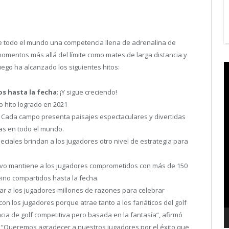
de todo el mundo una competencia llena de adrenalina de
 momentos más allá del límite como mates de larga distancia y
V
uego ha alcanzado los siguientes hitos:
P
os hasta la fecha
: ¡Y sigue creciendo!
 hito logrado en 2021
: Cada campo presenta paisajes espectaculares y divertidas
cas en todo el mundo.
peciales brindan a los jugadores otro nivel de estrategia para
uevo mantiene a los jugadores comprometidos con más de 150
eino compartidos hasta la fecha.
Dar a los jugadores millones de razones para celebrar
on los jugadores porque atrae tanto a los fanáticos del golf
ia de golf competitiva pero basada en la fantasía”, afirmó
. “Queremos agradecer a nuestros jugadores por el éxito que