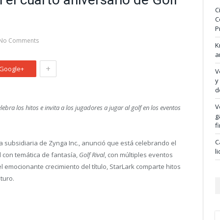
C
C
P
No Comments
K
a
+
Google+
V
y
d
V
ra los hitos e invita a los jugadores a jugar al golf en los eventos
g
f
C
subsidiaria de Zynga Inc., anunció que está celebrando el
l
l con temática de fantasía,
Golf Rival
, con múltiples eventos
l emocionante crecimiento del título, StarLark comparte hitos
turo.