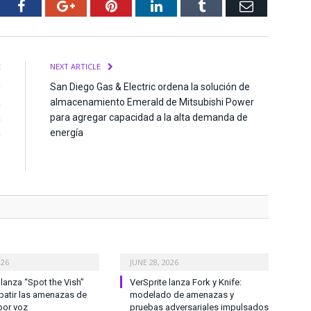
tter
Facebook
Google+
Pinterest
LinkedIn
Tumblr
Email
E
NEXT ARTICLE
N
San Diego Gas & Electric ordena la solución de
a
almacenamiento Emerald de Mitsubishi Power
a
para agregar capacidad a la alta demanda de
a
energía
e
.
026
JUNE 28, 2026
anza “Spot the Vish”
VerSprite lanza Fork y Knife:
atir las amenazas de
modelado de amenazas y
por voz
pruebas adversariales impulsados