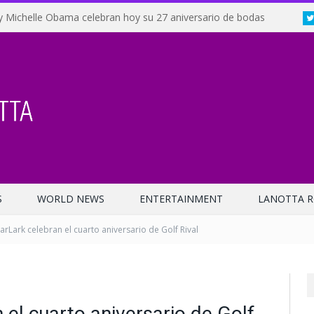
y Michelle Obama celebran hoy su 27 aniversario de bodas
S
WORLD NEWS
ENTERTAINMENT
LANOTTA R
arLark celebran el cuarto aniversario de Golf Rival
 el cuarto aniversario de Golf