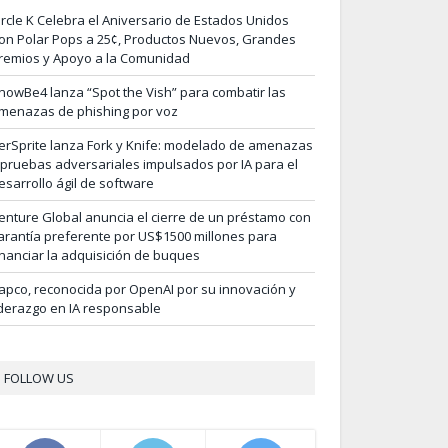
ircle K Celebra el Aniversario de Estados Unidos
on Polar Pops a 25¢, Productos Nuevos, Grandes
remios y Apoyo a la Comunidad
nowBe4 lanza “Spot the Vish” para combatir las
menazas de phishing por voz
erSprite lanza Fork y Knife: modelado de amenazas
 pruebas adversariales impulsados por IA para el
esarrollo ágil de software
enture Global anuncia el cierre de un préstamo con
arantía preferente por US$1500 millones para
inanciar la adquisición de buques
apco, reconocida por OpenAI por su innovación y
iderazgo en IA responsable
FOLLOW US