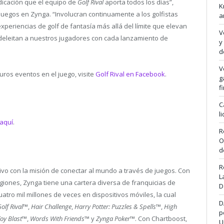
dicación que el equipo de
Golf Rival
aporta todos los días”,
K
Juegos en Zynga. “Involucran continuamente a los golfistas
a
periencias de golf de fantasía más allá del límite que elevan
V
 deleitan a nuestros jugadores con cada lanzamiento de
y
d
V
uros eventos en el juego, visite
Golf Rival en Facebook
.
g
f
C
l
 aquí
.
R
O
d
R
tivo con la misión de conectar al mundo a través de juegos. Con
L
giones, Zynga tiene una cartera diversa de franquicias de
D
ro mil millones de veces en dispositivos móviles, la cual
D
olf Rival
™,
Hair Challenge
,
Harry Potter: Puzzles & Spells
™,
High
p
oy Blast
™,
Words With Friends
™ y
Zynga Poker
™. Con Chartboost,
U