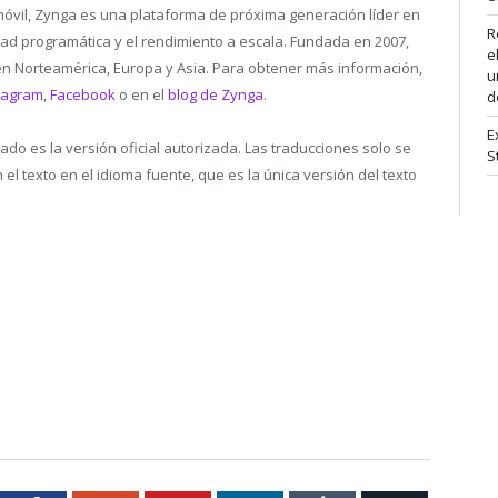
móvil, Zynga es una plataforma de próxima generación líder en
R
idad programática y el rendimiento a escala. Fundada en 2007,
e
en Norteamérica, Europa y Asia. Para obtener más información,
u
tagram
,
Facebook
o en el
blog de Zynga
.
d
E
cado es la versión oficial autorizada. Las traducciones solo se
S
l texto en el idioma fuente, que es la única versión del texto