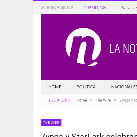
Sunday, August 9
TRENDING
Barack 
HOME
POLÍTICA
NACIONALE
»
»
YOU ARE AT:
Home
The Wire
Zynga y St
THE WIRE
Zynga y StarLark celebran