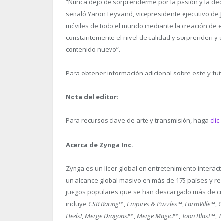
“Nunca dejo de sorprenderme por la pasión y la de
señaló Yaron Leyvand, vicepresidente ejecutivo de 
móviles de todo el mundo mediante la creación de ex
constantemente el nivel de calidad y sorprenden y
contenido nuevo”.
Para obtener información adicional sobre este y fut
Nota del editor
:
Para recursos clave de arte y transmisión, haga
clic
Acerca de Zynga Inc.
Zynga es un líder global en entretenimiento interac
un alcance global masivo en más de 175 países y re
juegos populares que se han descargado más de cuat
incluye
CSR Racing
™,
Empires & Puzzles
™,
FarmVille
™,
G
Heels!
,
Merge Dragons!
™,
Merge Magic!
™,
Toon Blast
™,
T