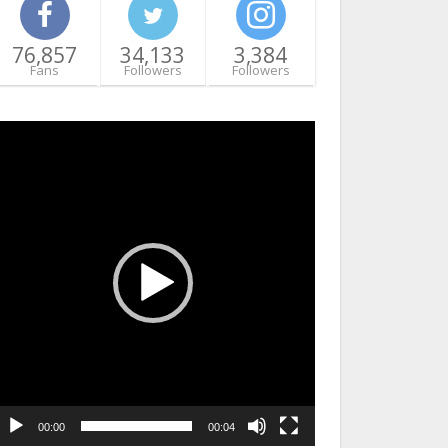
76,857
34,133
3,384
Fans
Followers
Followers
ideo
layer
00:00
00:04