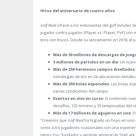
Hitos del aniversario de cuatro años
Golf Rival
ofrece a los entusiastas del golf móviles 
jugador contra jugador (Player vs. Player, PvP) con
tiros con trucos. Desde su lanzamiento en 2018, el j
Más de 30 millones de descargas de jueg
5 millones de partidos en un día
:
Un nuevo
Más de 250 hermosos campos diseñados
estrategias de tiro en 26 ubicaciones temáti
Más de 250 bolas especiales
: Las bolas es
varias condiciones del campo.
Eventos en vivo en curso
: El contenido n
desafíos, 125 torneos y 35 temporadas del r
Más de 17 millones de agujeros en uno
: 
“Creemos que
Golf Rival
ha logrado un hoyo en uno c
como a los jugadores ocasionales con una experienc
Henry You, fundador y gerente general de StarLark