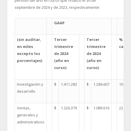
período del año en curso que finalizó el 30 de
septiembre de 2024 y de 2023, respectivamente:
GAAP
(sin auditar,
Tercer
Tercer
% de
en miles
trimestre
trimestre
cambi
excepto los
de 2024
de 2024
porcentajes)
(año en
(año en
curso)
curso)
Investigación y
$
1.411.283
$
1.284.607
10
desarrollo
Ventas,
$
1.326.379
$
1.089.616
22
generales y
administrativos