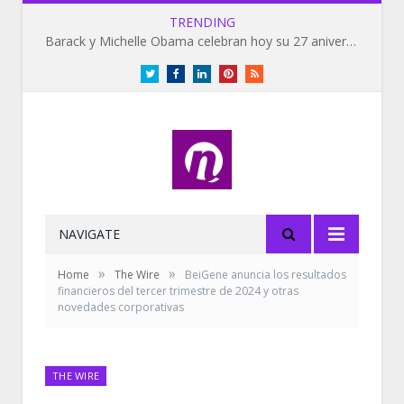
TRENDING
Barack y Michelle Obama celebran hoy su 27 aniversario de bodas
Twitter
Facebook
LinkedIn
Pinterest
RSS
NAVIGATE
»
»
Home
The Wire
BeiGene anuncia los resultados
financieros del tercer trimestre de 2024 y otras
novedades corporativas
THE WIRE