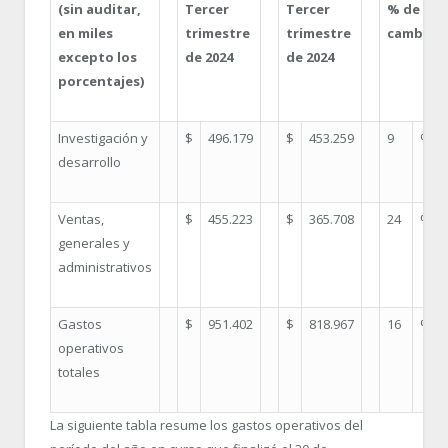
(sin auditar,
Tercer
Tercer
% de
en miles
trimestre
trimestre
cambio
excepto los
de 2024
de 2024
porcentajes)
Investigación y
$
496.179
$
453.259
9
%
desarrollo
Ventas,
$
455.223
$
365.708
24
%
generales y
administrativos
Gastos
$
951.402
$
818.967
16
%
operativos
totales
La siguiente tabla resume los gastos operativos del