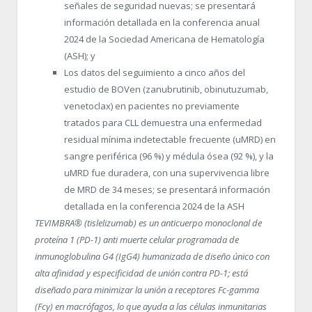
señales de seguridad nuevas; se presentará
información detallada en la conferencia anual
2024 de la Sociedad Americana de Hematología
(ASH); y
Los datos del seguimiento a cinco años del
estudio de BOVen (zanubrutinib, obinutuzumab,
venetoclax) en pacientes no previamente
tratados para CLL demuestra una enfermedad
residual mínima indetectable frecuente (uMRD) en
sangre periférica (96 %) y médula ósea (92 %), y la
uMRD fue duradera, con una supervivencia libre
de MRD de 34 meses; se presentará información
detallada en la conferencia 2024 de la ASH
TEVIMBRA
®
(tislelizumab)
es un anticuerpo monoclonal de
proteína 1 (PD-1) anti muerte celular programada de
inmunoglobulina G4 (IgG4) humanizada de diseño único con
alta afinidad y especificidad de unión contra PD-1; está
diseñado para minimizar la unión a receptores Fc-gamma
(Fcγ) en macrófagos, lo que ayuda a las células inmunitarias