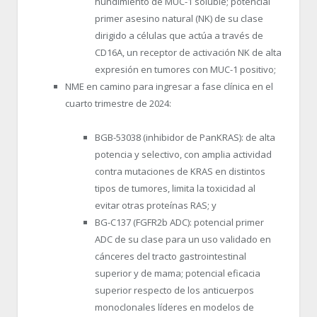
hundimiento de MUC-1 soluble; potencial
primer asesino natural (NK) de su clase
dirigido a células que actúa a través de
CD16A, un receptor de activación NK de alta
expresión en tumores con MUC-1 positivo;
NME en camino para ingresar a fase clínica en el
cuarto trimestre de 2024:
BGB-53038 (inhibidor de PanKRAS): de alta
potencia y selectivo, con amplia actividad
contra mutaciones de KRAS en distintos
tipos de tumores, limita la toxicidad al
evitar otras proteínas RAS; y
BG-C137 (FGFR2b ADC): potencial primer
ADC de su clase para un uso validado en
cánceres del tracto gastrointestinal
superior y de mama; potencial eficacia
superior respecto de los anticuerpos
monoclonales líderes en modelos de