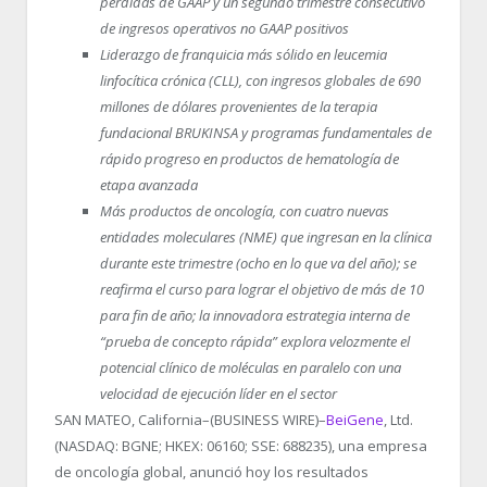
pérdidas de GAAP y un segundo trimestre consecutivo
de ingresos operativos no GAAP positivos
Liderazgo de franquicia más sólido en leucemia
linfocítica crónica (CLL), con ingresos globales de 690
millones de dólares provenientes de la terapia
fundacional BRUKINSA y programas fundamentales de
rápido progreso en productos de hematología de
etapa avanzada
Más productos de oncología, con cuatro nuevas
entidades moleculares (NME) que ingresan en la clínica
durante este trimestre (ocho en lo que va del año); se
reafirma el curso para lograr el objetivo de más de 10
para fin de año; la innovadora estrategia interna de
“prueba de concepto rápida” explora velozmente el
potencial clínico de moléculas en paralelo con una
velocidad de ejecución líder en el sector
SAN MATEO, California–(BUSINESS WIRE)–
BeiGene
, Ltd.
(NASDAQ: BGNE; HKEX: 06160; SSE: 688235), una empresa
de oncología global, anunció hoy los resultados