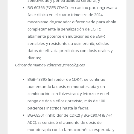
selectividad y penetrabilidad cerebral; y
BG-60366 (EGFR CDAC): en camino para ingresar a
fase clínica en el cuarto trimestre de 2024:
mecanismo degradador diferenciado para abolir
completamente la señalización de EGFR;
altamente potente en mutaciones de EGFR
sensibles y resistentes a osimertinib; sólidos
datos de eficacia preclínicos con dosis orales y
diarias;
Cáncer de mama y cánceres ginecológicos
BGB-43395 (inhibidor de CDK4): se continuó
aumentando la dosis en monoterapia y en
combinación con fulvestrant y letrozole en el
rango de dosis eficaz previsto; más de 100
pacientes inscritos hasta la fecha;
BG-68501 (inhibidor de CDK2) y BG-C9074 (B7H4
ADC):
se
continuó el aumento de dosis de
monoterapia con la farmacocinética esperada y