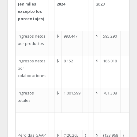
(en miles
2024
2023
%
excepto los
c
porcentajes)
Ingresos netos
$
993.447
$
595.290
6
por productos
Ingresos netos
$
8.152
$
186.018
(
por
colaboraciones
Ingresos
$
1.001.599
$
781.308
2
totales
Pérdidas GAAP
$
(120.265
)
$
(133.968
)
(