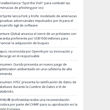
nowBe4 lanza “Spot the Vish” para combatir las
menazas de phishing por voz
erSprite lanza Fork y Knife: modelado de amenazas
 pruebas adversariales impulsados por IA para el
esarrollo ágil de software
enture Global anuncia el cierre de un préstamo con
arantía preferente por US$1500 millones para
inanciar la adquisición de buques
apco, reconocida por OpenAI por su innovación y
iderazgo en IA responsable
esumen: Gurobi presenta un nuevo juego de
ptimization ambientado en una cafetería de alta
emanda
esumen: HTEC presenta la ramificación de datos de
akebase durante la Cumbre de Datos e IA de
atabricks
AYBU® (trofinetida) recibe una recomendación
ositiva por parte del CHMP para su aprobación en la
nión Europea