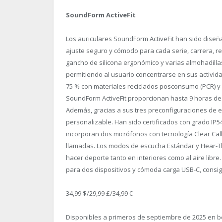
SoundForm ActiveFit
Los auriculares SoundForm ActiveFit han sido diseñ
ajuste seguro y cómodo para cada serie, carrera, re
gancho de silicona ergonómico y varias almohadilla
permitiendo al usuario concentrarse en sus activi
75 % con materiales reciclados posconsumo (PCR) y 
SoundForm ActiveFit proporcionan hasta 9 horas de
Además, gracias a sus tres preconfiguraciones de e
personalizable. Han sido certificados con grado IP54
incorporan dos micrófonos con tecnología Clear Call 
llamadas. Los modos de escucha Estándar y Hear-T
hacer deporte tanto en interiores como al aire libre
para dos dispositivos y cómoda carga USB-C, consi
34,99 $/29,99 £/34,99 €
Disponibles a primeros de septiembre de 2025 en be