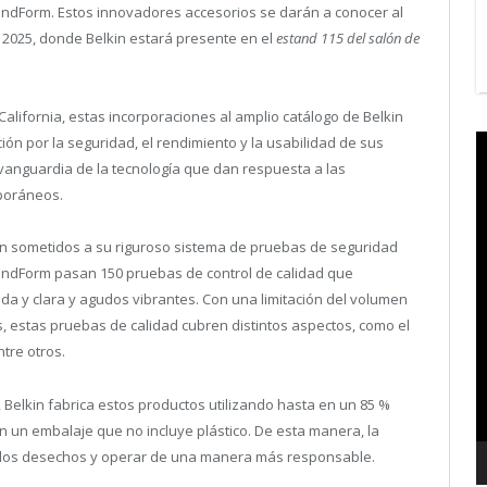
ndForm. Estos innovadores accesorios se darán a conocer al
A 2025, donde Belkin estará presente en el
estand 115 del salón de
alifornia, estas incorporaciones al amplio catálogo de Belkin
V
ón por la seguridad, el rendimiento y la usabilidad de sus
P
 vanguardia de la tecnología que dan respuesta a las
mporáneos.
 son sometidos a su riguroso sistema de pruebas de seguridad
undForm pasan 150 pruebas de control de calidad que
ida y clara y agudos vibrantes. Con una limitación del volumen
, estas pruebas de calidad cubren distintos aspectos, como el
ntre otros.
 Belkin fabrica estos productos utilizando hasta en un 85 %
n un embalaje que no incluye plástico. De esta manera, la
r los desechos y operar de una manera más responsable.