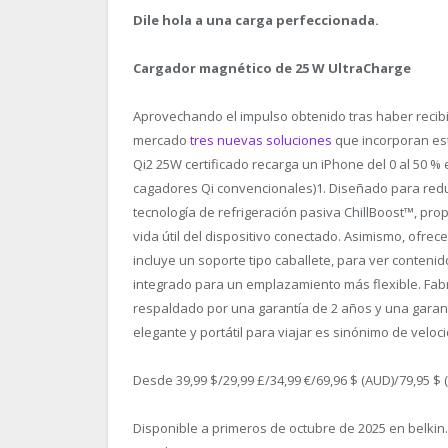
Dile hola a una carga perfeccionada.
Cargador magnético de 25 W UltraCharge
Aprovechando el impulso obtenido tras haber reci
mercado
tres nuevas soluciones
que incorporan es
Qi2 25W certificado recarga un iPhone del 0 al 50 %
cagadores Qi convencionales)
1
. Diseñado para redu
tecnología de refrigeración pasiva ChillBoost™, p
vida útil del dispositivo conectado. Asimismo, ofre
incluye un soporte tipo caballete, para ver contenid
integrado para un emplazamiento más flexible. Fab
respaldado por una garantía de 2 años y una garant
elegante y portátil para viajar es sinónimo de veloc
Desde 39,99 $/29,99 £/34,99 €/69,96 $ (AUD)/79,95 $ 
Disponible a primeros de octubre de 2025 en belkin