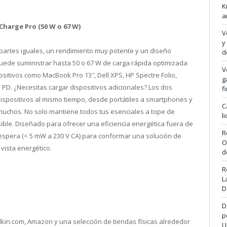
K
a
harge Pro (50 W o 67 W)
V
y
partes iguales, un rendimiento muy potente y un diseño
d
uede suministrar hasta 50 o 67 W de carga rápida optimizada
V
ositivos como MacBook Pro 13″, Dell XPS, HP Spectre Folio,
g
 PD. ¿Necesitas cargar dispositivos adicionales? Los dos
f
spositivos al mismo tiempo, desde portátiles a smartphones y
C
muchos. No solo mantiene todos tus esenciales a tope de
l
ible. Diseñado para ofrecer una eficiencia energética fuera de
R
spera (< 5 mW a 230 V CA) para conformar una solución de
O
vista energético.
d
R
L
D
D
p
kin.com, Amazon y una selección de tiendas físicas alrededor
U