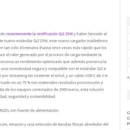
bido
recientemente la certificación Qi2 25W
y haber lanzado al
te nuevo estándar Qi2 25W, este nuevo cargador inalámbrico
 en tan solo 30 minutos (hasta cinco veces más rápido que los
cir el calor generado por el proceso de carga mediante la
roporciona un rendimiento optimizado que además preserva la
ce una conectividad segura y compatible con el estándar Qi2 e
o por streaming sin sostener el móvil, y un cable USB-C de 2 m
« 
ricado en un 75 % con materiales reciclados posconsumo y
ía de los equipos conectados de 2000 euros, esta solución
idad, seguridad y sostenibilidad.
(NZD), con fuente de alimentación.
C
C
P
.com, Amazon y una selección de tiendas físicas alrededor del