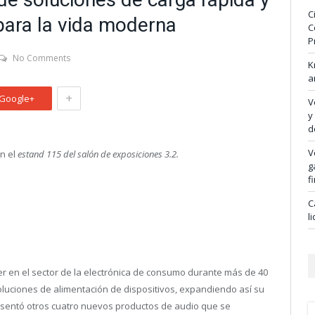
C
para la vida moderna
C
P
No Comments
K
a
+
Google+
V
y
d
V
en el
estand 115 del salón de exposiciones 3.2.
g
f
C
l
er en el sector de la electrónica de consumo durante más de 40
luciones de alimentación de dispositivos, expandiendo así su
resentó otros cuatro nuevos productos de audio que se