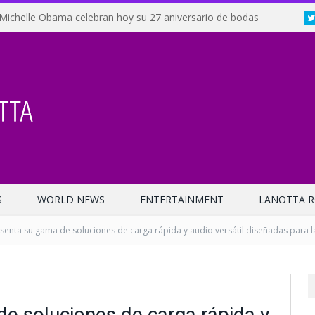
Michelle Obama celebran hoy su 27 aniversario de bodas
S
WORLD NEWS
ENTERTAINMENT
LANOTTA R
esenta su gama de soluciones de carga rápida y audio versátil diseñadas para 
de soluciones de carga rápida y