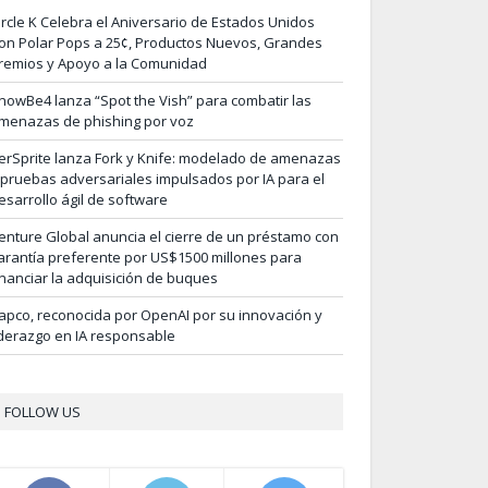
ircle K Celebra el Aniversario de Estados Unidos
on Polar Pops a 25¢, Productos Nuevos, Grandes
remios y Apoyo a la Comunidad
nowBe4 lanza “Spot the Vish” para combatir las
menazas de phishing por voz
erSprite lanza Fork y Knife: modelado de amenazas
 pruebas adversariales impulsados por IA para el
esarrollo ágil de software
enture Global anuncia el cierre de un préstamo con
arantía preferente por US$1500 millones para
inanciar la adquisición de buques
apco, reconocida por OpenAI por su innovación y
iderazgo en IA responsable
FOLLOW US