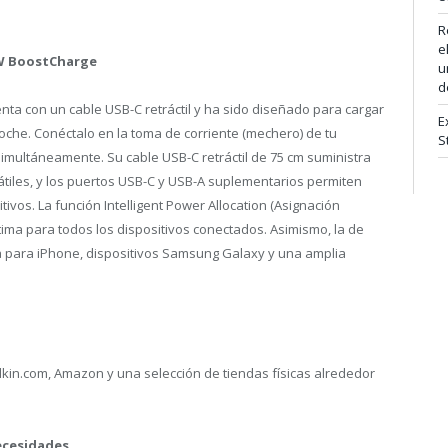
R
e
 W BoostCharge
u
d
nta con un cable USB-C retráctil y ha sido diseñado para cargar
E
coche. Conéctalo en la toma de corriente (mechero) de tu
S
simultáneamente. Su cable USB-C retráctil de 75 cm suministra
tátiles, y los puertos USB-C y USB-A suplementarios permiten
ivos. La función Intelligent Power Allocation (Asignación
ptima para todos los dispositivos conectados. Asimismo, la de
a para iPhone, dispositivos Samsung Galaxy y una amplia
kin.com, Amazon y una selección de tiendas físicas alrededor
ecesidades