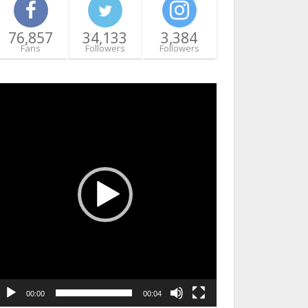
76,857
34,133
3,384
Fans
Followers
Followers
ideo
layer
00:00
00:04