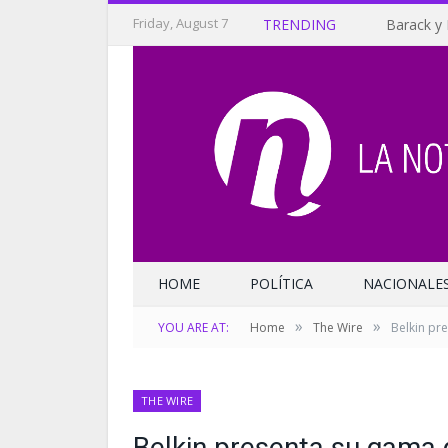
Friday, August 7
TRENDING
Barack y 
HOME
POLÍTICA
NACIONALE
»
»
YOU ARE AT:
Home
The Wire
Belkin pr
THE WIRE
Belkin presenta su gama 