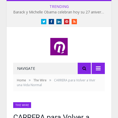
TRENDING
Barack y Michelle Obama celebran hoy su 27 aniversario de bodas
Twitter
Facebook
LinkedIn
Pinterest
RSS
NAVIGATE
»
»
Home
The Wire
CARRERA para Volver a Vivir
una Vida Normal
THE WIRE
CARRERA para Volver a