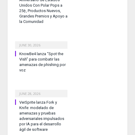
Unidos Con Polar Pops a
25¢, Productos Nuevos,
Grandes Premios y Apoyo a
la Comunidad
JUNE 30, 2026
KnowBe4 lanza “Spot the
Vish” para combatir las
amenazas de phishing por
voz
JUNE 28, 2026
VerSprite lanza Fork y
Knife: modelado de
amenazas y pruebas
adversariales impulsados
por IA para el desarrollo
ágil de software