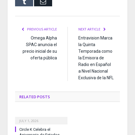
Tumblr
Email
PREVIOUS ARTICLE
NEXT ARTICLE
Omega Alpha
Entravision Marca
SPAC anuncia el
la Quinta
precio inicial de su
Temporada como
oferta pública
la Emisora de
Radio en Español
a Nivel Nacional
Exclusiva de la NFL
RELATED
POSTS
JULY 1, 2026
Circle K Celebra el
Aniversario de Estados