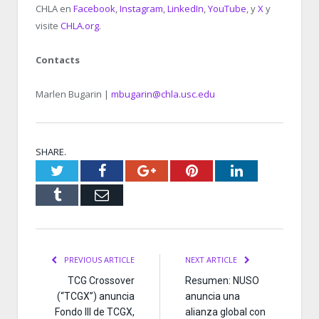
CHLA en
Facebook
,
Instagram
,
LinkedIn
,
YouTube
, y
X
y
visite
CHLA.org
.
Contacts
Marlen Bugarin |
mbugarin@chla.usc.edu
SHARE.
Twitter
Facebook
Google+
Pinterest
LinkedIn
Tumblr
Email
PREVIOUS ARTICLE
NEXT ARTICLE
TCG Crossover
Resumen: NUSO
(“TCGX”) anuncia
anuncia una
Fondo III de TCGX,
alianza global con