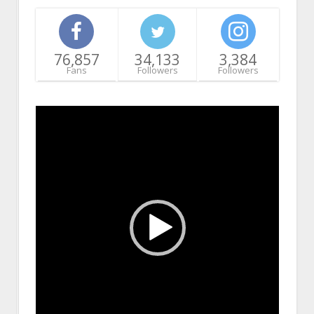
76,857
34,133
3,384
Fans
Followers
Followers
Video
Player