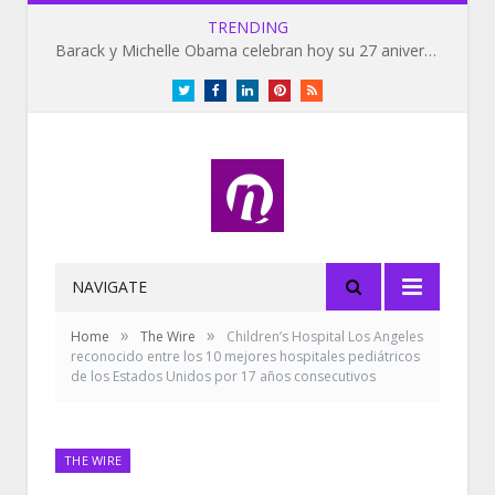
TRENDING
Barack y Michelle Obama celebran hoy su 27 aniversario de bodas
Twitter
Facebook
LinkedIn
Pinterest
RSS
NAVIGATE
»
»
Home
The Wire
Children’s Hospital Los Angeles
reconocido entre los 10 mejores hospitales pediátricos
de los Estados Unidos por 17 años consecutivos
THE WIRE