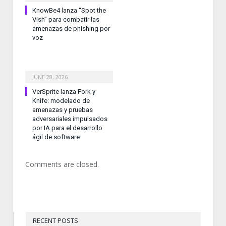
KnowBe4 lanza “Spot the
Vish” para combatir las
amenazas de phishing por
voz
JUNE 28, 2026
VerSprite lanza Fork y
Knife: modelado de
amenazas y pruebas
adversariales impulsados
por IA para el desarrollo
ágil de software
Comments are closed.
RECENT POSTS